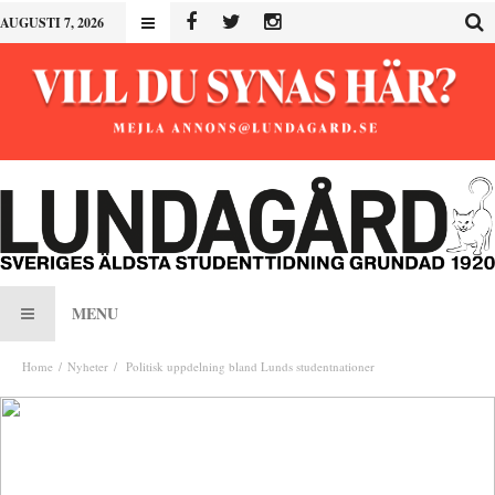
AUGUSTI 7, 2026
MENU
Home
Nyheter
Politisk uppdelning bland Lunds studentnationer