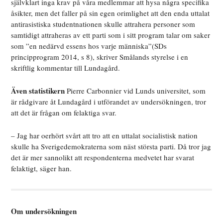
självklart inga krav på våra medlemmar att hysa några specifika
åsikter, men det faller på sin egen orimlighet att den enda uttalat
antirasistiska studentnationen skulle attrahera personer som
samtidigt attraheras av ett parti som i sitt program talar om saker
som ”en nedärvd essens hos varje människa”(SDs
principprogram 2014, s 8), skriver Smålands styrelse i en
skriftlig kommentar till Lundagård.
Även statistikern
Pierre Carbonnier vid Lunds universitet, som
är rådgivare åt Lundagård i utförandet av undersökningen, tror
att det är frågan om felaktiga svar.
– Jag har oerhört svårt att tro att en uttalat socialistisk nation
skulle ha Sverigedemokraterna som näst största parti. Då tror jag
det är mer sannolikt att respondenterna medvetet har svarat
felaktigt, säger han.
Om undersökningen