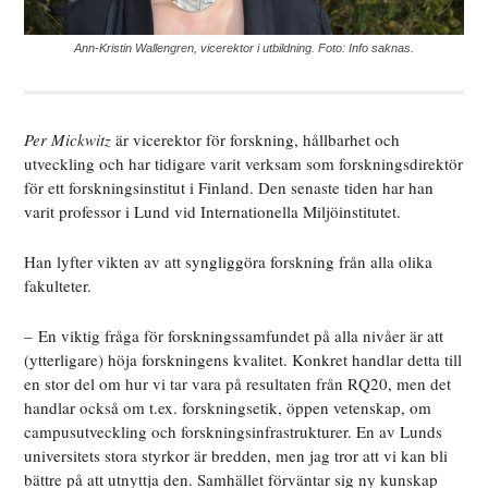
Ann-Kristin Wallengren, vicerektor i utbildning. Foto: Info saknas.
Per Mickwitz
är vicerektor för forskning, hållbarhet och
utveckling och har tidigare varit verksam som forskningsdirektör
för ett forskningsinstitut i Finland. Den senaste tiden har han
varit professor i Lund vid Internationella Miljöinstitutet.
Han lyfter vikten av att syngliggöra forskning från alla olika
fakulteter.
– En viktig fråga för forskningssamfundet på alla nivåer är att
(ytterligare) höja forskningens kvalitet. Konkret handlar detta till
en stor del om hur vi tar vara på resultaten från RQ20, men det
handlar också om t.ex. forskningsetik, öppen vetenskap, om
campusutveckling och forskningsinfrastrukturer. En av Lunds
universitets stora styrkor är bredden, men jag tror att vi kan bli
bättre på att utnyttja den. Samhället förväntar sig ny kunskap