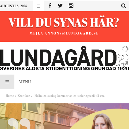
AUGUSTI 8, 2026
MENU
Home
Krönikor
Hellre en sunkig korridor än en isoleringscell till etta