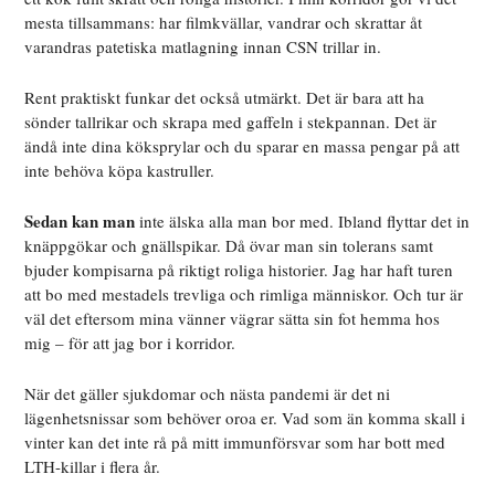
mesta tillsammans: har filmkvällar, vandrar och skrattar åt
varandras patetiska matlagning innan CSN trillar in.
Rent praktiskt funkar det också utmärkt. Det är bara att ha
sönder tallrikar och skrapa med gaffeln i stekpannan. Det är
ändå inte dina köksprylar och du sparar en massa pengar på att
inte behöva köpa kastruller.
Sedan kan man
inte älska alla man bor med. Ibland flyttar det in
knäppgökar och gnällspikar. Då övar man sin tolerans samt
bjuder kompisarna på riktigt roliga historier. Jag har haft turen
att bo med mestadels trevliga och rimliga människor. Och tur är
väl det eftersom mina vänner vägrar sätta sin fot hemma hos
mig – för att jag bor i korridor.
När det gäller sjukdomar och nästa pandemi är det ni
lägenhetsnissar som behöver oroa er. Vad som än komma skall i
vinter kan det inte rå på mitt immunförsvar som har bott med
LTH-killar i flera år.