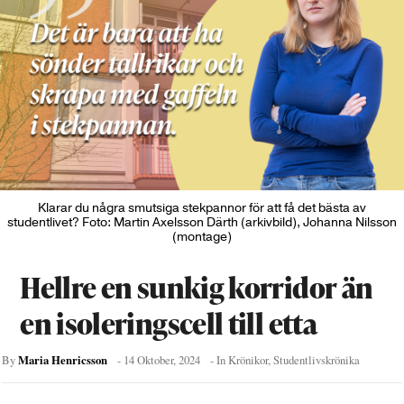
Klarar du några smutsiga stekpannor för att få det bästa av
studentlivet? Foto: Martin Axelsson Därth (arkivbild), Johanna Nilsson
(montage)
Hellre en sunkig korridor än
en isoleringscell till etta
Maria Henricsson
By
-
14 Oktober, 2024
- In
Krönikor
,
Studentlivskrönika