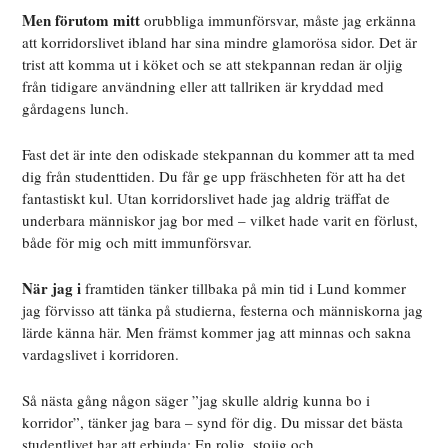
Men förutom mitt
orubbliga immunförsvar, måste jag erkänna
att korridorslivet ibland har sina mindre glamorösa sidor. Det är
trist att komma ut i köket och se att stekpannan redan är oljig
från tidigare användning eller att tallriken är kryddad med
gårdagens lunch.
Fast det är inte den odiskade stekpannan du kommer att ta med
dig från studenttiden. Du får ge upp fräschheten för att ha det
fantastiskt kul. Utan korridorslivet hade jag aldrig träffat de
underbara människor jag bor med – vilket hade varit en förlust,
både för mig och mitt immunförsvar.
När jag i
framtiden tänker tillbaka på min tid i Lund kommer
jag förvisso att tänka på studierna, festerna och människorna jag
lärde känna här. Men främst kommer jag att minnas och sakna
vardagslivet i korridoren.
Så nästa gång någon säger ”jag skulle aldrig kunna bo i
korridor”, tänker jag bara – synd för dig. Du missar det bästa
studentlivet har att erbjuda: En rolig, stojig och