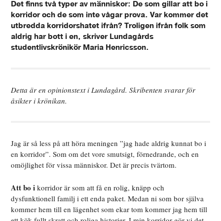
Det finns två typer av människor: De som gillar att bo i
korridor och de som inte vågar prova. Var kommer det
utbredda korridorshatet ifrån? Troligen ifrån folk som
aldrig har bott i en, skriver Lundagårds
studentlivskrönikör Maria Henricsson.
Detta är en opinionstext i Lundagård. Skribenten svarar för
åsikter i krönikan.
Jag är så less på att höra meningen ”jag hade aldrig kunnat bo i
en korridor”. Som om det vore smutsigt, förnedrande, och en
omöjlighet för vissa människor. Det är precis tvärtom.
Att bo i
korridor är som att få en rolig, knäpp och
dysfunktionell familj i ett enda paket. Medan ni som bor själva
kommer hem till en lägenhet som ekar tom kommer jag hem till
ett kök fullt skratt och roliga historier. I min korridor gör vi det