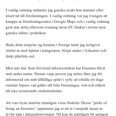
I vanlig ordning anländer jag ganska exakt fem minuter efter
utsatt tid till föreläsningen. I vanlig ordning var jag tvungen att
knappa in föreläsningssalen i Google Maps och i vanlig ordning
gick inte detta eftersom roaming inom EU funkar i teorin men
ganska sällan i praktiken.
Hade detta utspelat sig hemma i Sverige hade jag troligtvis
störtat in med hjärtat i halsgropen, börjat andas i fyrkanter och
tänkt jättefula ord.
Men inte här. Som förvirrad utbytesstudent har Erasmus blivit
mitt andra namn. Nästan varje person jag möter låter jag bli
informerad om mitt tillfälliga epitet i syfte att erhålla ett slags
outtalat fripass vad gäller allt från förseningar, vett-och-etikett
till icke-existerande studentrabatter.
Att vara bytis innebär nämligen vissa fördelar. Dessa ”perks of
being an Erasmus” uppmanar jag er att ta i anspråk innan ni
levlar upp i integrationsstegen. Då kan de nämligen bli aningen