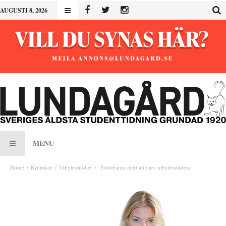
AUGUSTI 8, 2026
MENU
Home
Krönikor
Utbytesstudier
Fördelarna med att vara utbytesstudent