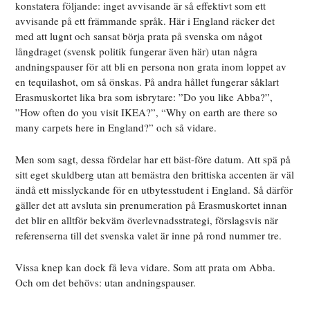
konstatera följande: inget avvisande är så effektivt som ett
avvisande på ett främmande språk. Här i England räcker det
med att lugnt och sansat börja prata på svenska om något
långdraget (svensk politik fungerar även här) utan några
andningspauser för att bli en persona non grata inom loppet av
en tequilashot, om så önskas. På andra hållet fungerar såklart
Erasmuskortet lika bra som isbrytare: ”Do you like Abba?”,
”How often do you visit IKEA?”, “Why on earth are there so
many carpets here in England?” och så vidare.
Men som sagt, dessa fördelar har ett bäst-före datum. Att spä på
sitt eget skuldberg utan att bemästra den brittiska accenten är väl
ändå ett misslyckande för en utbytesstudent i England. Så därför
gäller det att avsluta sin prenumeration på Erasmuskortet innan
det blir en alltför bekväm överlevnadsstrategi, förslagsvis när
referenserna till det svenska valet är inne på rond nummer tre.
Vissa knep kan dock få leva vidare. Som att prata om Abba.
Och om det behövs: utan andningspauser.