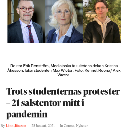
Rektor Erik Renström, Medicinska fakultetens dekan Kristina
Åkesson, läkarstudenten Max Wictor. Foto: Kennet Ruona/ Alex
Wictor.
Trots studenternas protester
– 21 salstentor mitt i
pandemin
Linn Jönsson
By
-
25 Januari, 2021
- In
Corona
,
Nyheter