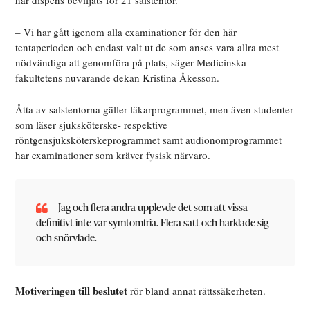
har dispens beviljats för 21 salstentor.
– Vi har gått igenom alla examinationer för den här
tentaperioden och endast valt ut de som anses vara allra mest
nödvändiga att genomföra på plats, säger Medicinska
fakultetens nuvarande dekan Kristina Åkesson.
Åtta av salstentorna gäller läkarprogrammet, men även studenter
som läser sjuksköterske- respektive
röntgensjuksköterskeprogrammet samt audionomprogrammet
har examinationer som kräver fysisk närvaro.
Jag och flera andra upplevde det som att vissa
definitivt inte var symtomfria. Flera satt och harklade sig
och snörvlade.
Motiveringen till beslutet
rör bland annat rättssäkerheten.