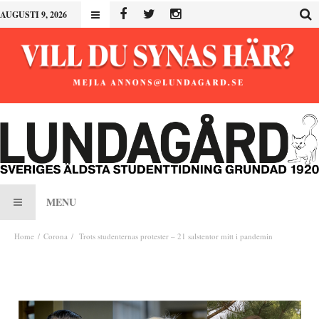
AUGUSTI 9, 2026
MENU
Home
Corona
Trots studenternas protester – 21 salstentor mitt i pandemin