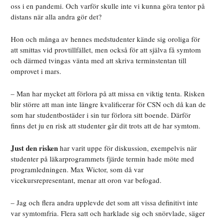
oss i en pandemi. Och varför skulle inte vi kunna göra tentor på
distans när alla andra gör det?
Hon och många av hennes medstudenter kände sig oroliga för
att smittas vid provtillfället, men också för att själva få symtom
och därmed tvingas vänta med att skriva terminstentan till
omprovet i mars.
– Man har mycket att förlora på att missa en viktig tenta. Risken
blir större att man inte längre kvalificerar för CSN och då kan de
som har studentbostäder i sin tur förlora sitt boende. Därför
finns det ju en risk att studenter går dit trots att de har symtom.
Just den risken
har varit uppe för diskussion, exempelvis när
studenter på läkarprogrammets fjärde termin hade möte med
programledningen. Max Wictor, som då var
vicekursrepresentant, menar att oron var befogad.
– Jag och flera andra upplevde det som att vissa definitivt inte
var symtomfria. Flera satt och harklade sig och snörvlade, säger