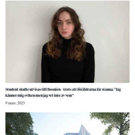
Student skulle utvisas till Bosnien – trots att föräldrarna får stanna: ”Jag
känner mig sviken men jag vet inte av vem”
9 mars, 2023