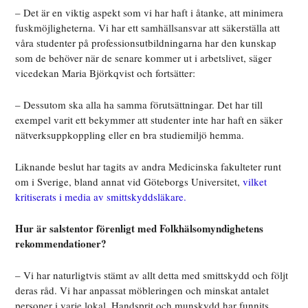
– Det är en viktig aspekt som vi har haft i åtanke, att minimera
fuskmöjligheterna. Vi har ett samhällsansvar att säkerställa att
våra studenter på professionsutbildningarna har den kunskap
som de behöver när de senare kommer ut i arbetslivet, säger
vicedekan Maria Björkqvist och fortsätter:
– Dessutom ska alla ha samma förutsättningar. Det har till
exempel varit ett bekymmer att studenter inte har haft en säker
nätverksuppkoppling eller en bra studiemiljö hemma.
Liknande beslut har tagits av andra Medicinska fakulteter runt
om i Sverige, bland annat vid Göteborgs Universitet,
vilket
kritiserats i media av smittskyddsläkare.
Hur är salstentor förenligt med Folkhälsomyndighetens
rekommendationer?
– Vi har naturligtvis stämt av allt detta med smittskydd och följt
deras råd. Vi har anpassat möbleringen och minskat antalet
personer i varje lokal. Handsprit och munskydd har funnits