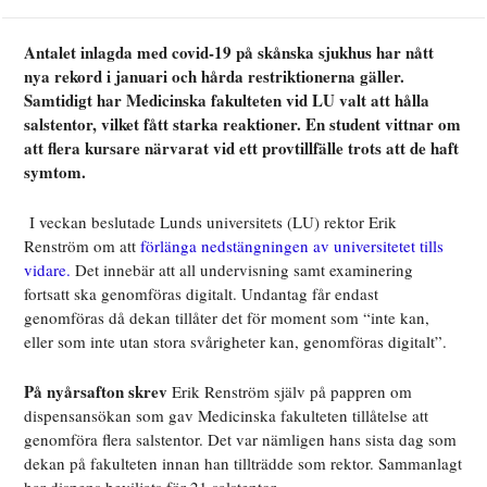
Antalet inlagda med covid-19 på skånska sjukhus har nått
nya rekord i januari och hårda restriktionerna gäller.
Samtidigt har Medicinska fakulteten vid LU valt att hålla
salstentor, vilket fått starka reaktioner. En student vittnar om
att flera kursare närvarat vid ett provtillfälle trots att de haft
symtom.
I veckan beslutade Lunds universitets (LU) rektor Erik
Renström om att
förlänga nedstängningen av universitetet tills
vidare.
Det innebär att all undervisning samt examinering
fortsatt ska genomföras digitalt. Undantag får endast
genomföras då dekan tillåter det för moment som “inte kan,
eller som inte utan stora svårigheter kan, genomföras digitalt”.
På nyårsafton skrev
Erik Renström själv på pappren om
dispensansökan som gav Medicinska fakulteten tillåtelse att
genomföra flera salstentor. Det var nämligen hans sista dag som
dekan på fakulteten innan han tillträdde som rektor. Sammanlagt