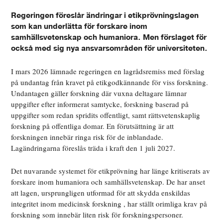
Regeringen föreslår ändringar i etikprövningslagen
som kan underlätta för forskare inom
samhällsvetenskap och humaniora. Men förslaget för
också med sig nya ansvarsområden för universiteten.
I mars 2026 lämnade regeringen en lagrådsremiss med förslag
på undantag från kravet på etikgodkännande för viss forskning.
Undantagen gäller forskning där vuxna deltagare lämnar
uppgifter efter informerat samtycke, forskning baserad på
uppgifter som redan spridits offentligt, samt rättsvetenskaplig
forskning på offentliga domar. En förutsättning är att
forskningen innebär ringa risk för de inblandade.
Lagändringarna föreslås träda i kraft den 1 juli 2027.
Det nuvarande systemet för etikprövning har länge kritiserats av
forskare inom humaniora och samhällsvetenskap. De har anset
att lagen, ursprungligen utformad för att skydda enskildas
integritet inom medicinsk forskning , har ställt orimliga krav på
forskning som innebär liten risk för forskningspersoner.