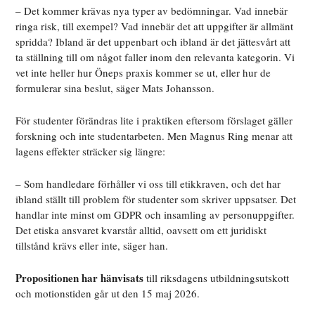
– Det kommer krävas nya typer av bedömningar. Vad innebär
ringa risk, till exempel? Vad innebär det att uppgifter är allmänt
spridda? Ibland är det uppenbart och ibland är det jättesvårt att
ta ställning till om något faller inom den relevanta kategorin. Vi
vet inte heller hur Öneps praxis kommer se ut, eller hur de
formulerar sina beslut, säger Mats Johansson.
För studenter förändras lite i praktiken eftersom förslaget gäller
forskning och inte studentarbeten. Men Magnus Ring menar att
lagens effekter sträcker sig längre:
– Som handledare förhåller vi oss till etikkraven, och det har
ibland ställt till problem för studenter som skriver uppsatser. Det
handlar inte minst om GDPR och insamling av personuppgifter.
Det etiska ansvaret kvarstår alltid, oavsett om ett juridiskt
tillstånd krävs eller inte, säger han.
Propositionen har hänvisats
till riksdagens utbildningsutskott
och motionstiden går ut den 15 maj 2026.