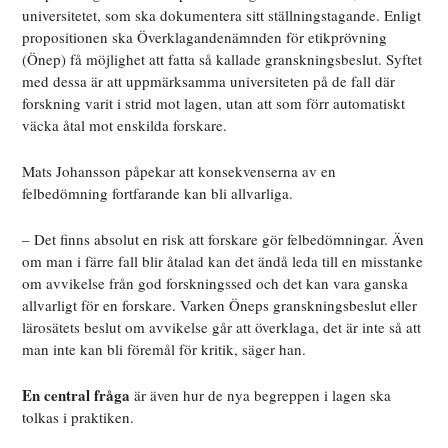
universitetet, som ska dokumentera sitt ställningstagande. Enligt
propositionen ska Överklagandenämnden för etikprövning
(Önep) få möjlighet att fatta så kallade granskningsbeslut. Syftet
med dessa är att uppmärksamma universiteten på de fall där
forskning varit i strid mot lagen, utan att som förr automatiskt
väcka åtal mot enskilda forskare.
Mats Johansson påpekar att konsekvenserna av en
felbedömning fortfarande kan bli allvarliga.
– Det finns absolut en risk att forskare gör felbedömningar. Även
om man i färre fall blir åtalad kan det ändå leda till en misstanke
om avvikelse från god forskningssed och det kan vara ganska
allvarligt för en forskare. Varken Öneps granskningsbeslut eller
lärosätets beslut om avvikelse går att överklaga, det är inte så att
man inte kan bli föremål för kritik, säger han.
En central fråga
är även hur de nya begreppen i lagen ska
tolkas i praktiken.