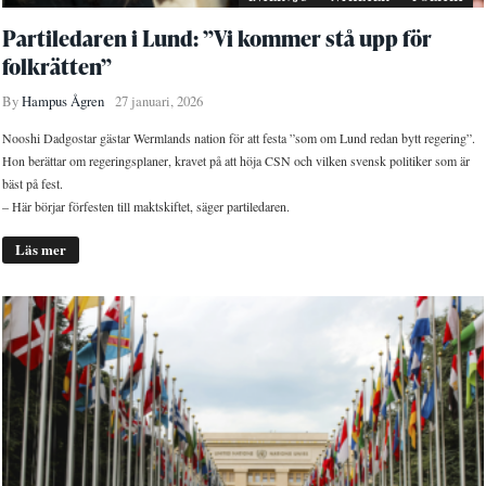
Partiledaren i Lund: ”Vi kommer stå upp för
folkrätten”
By
Hampus Ågren
27 januari, 2026
Nooshi Dadgostar gästar Wermlands nation för att festa ”som om Lund redan bytt regering”.
Hon berättar om regeringsplaner, kravet på att höja CSN och vilken svensk politiker som är
bäst på fest.
– Här börjar förfesten till maktskiftet, säger partiledaren.
Läs mer