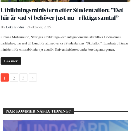
Utbildningsministern efter Studentafton: ”Det
här är vad vi behöver just nu – riktiga samtal”
By
Loke Sjödin
24 oktober, 2025
Simona Mohamsson, Sveriges utbildnings- och integrationsminister tillika Liberalernas
partiledare, har rest till Lund för att medverka i Studentaftons "Skolafton”. Lundagård fångar
ministern för en snabb intervju utanför Universitetshuset under torsdagsmorgonen.
Läs mer
1
2
3
NÄR KOMMER NÄSTA TIDNING?