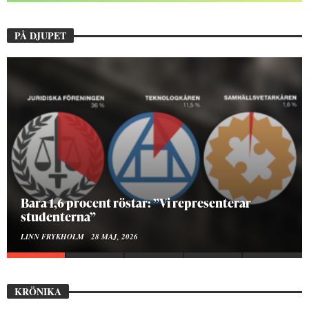
PÅ DJUPET
Hur bygger man en Lundakarneval?
ELISE RALSTON SAMUELSON
24 MAJ, 2026
KRÖNIKA