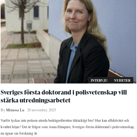
INTERVJU
NYHETER
Sveriges första doktorand i polisvetenskap vill
stärka utredningsarbetet
By
Mimosa Lu
20 november, 2025
Varför lyckas inte polisen utreda bedrägeribrotten tillräckligt bra? Hur kan effektivitet och
kvalitet höjas? Det är frågor som Anna Elmquist, Sveriges första doktorand i polisvetenskap,
nu ägnar sin forskning åt.