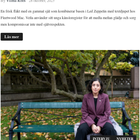
By
Vilma Roos
28 oktober, 2025
En frisk fläkt med en gammal själ som kombinerar basen i Led Zeppelin med textdjupet hos
Fleetwood Mac. Vella använder sitt unga känsloregister för att medla mellan glädje och sorg
men kompromissar inte med självrespekten.
Läs mer
INTERVJU
NYHETER