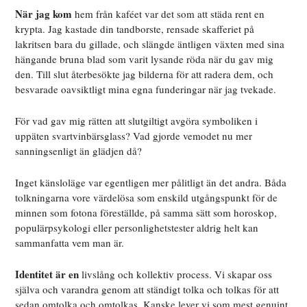
När jag kom
hem från kaféet var det som att städa rent en
krypta. Jag kastade din tandborste, rensade skafferiet på
lakritsen bara du gillade, och slängde äntligen växten med sina
hängande bruna blad som varit lysande röda när du gav mig
den. Till slut återbesökte jag bilderna för att radera dem, och
besvarade oavsiktligt mina egna funderingar när jag tvekade.
För vad gav mig rätten att slutgiltigt avgöra symboliken i
uppäten svartvinbärsglass? Vad gjorde vemodet nu mer
sanningsenligt än glädjen då?
Inget känsloläge var egentligen mer pålitligt än det andra. Båda
tolkningarna vore värdelösa som enskild utgångspunkt för de
minnen som fotona föreställde, på samma sätt som horoskop,
populärpsykologi eller personlighetstester aldrig helt kan
sammanfatta vem man är.
Identitet är en
livslång och kollektiv process. Vi skapar oss
själva och varandra genom att ständigt tolka och tolkas för att
sedan omtolka och omtolkas. Kanske lever vi som mest genuint