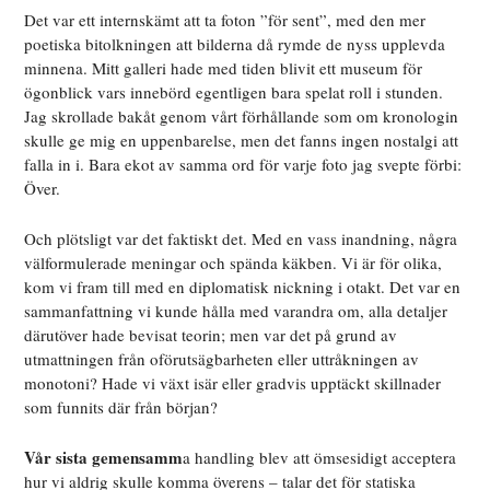
Det var ett internskämt att ta foton ”för sent”, med den mer
poetiska bitolkningen att bilderna då rymde de nyss upplevda
minnena. Mitt galleri hade med tiden blivit ett museum för
ögonblick vars innebörd egentligen bara spelat roll i stunden.
Jag skrollade bakåt genom vårt förhållande som om kronologin
skulle ge mig en uppenbarelse, men det fanns ingen nostalgi att
falla in i. Bara ekot av samma ord för varje foto jag svepte förbi:
Över.
Och plötsligt var det faktiskt det. Med en vass inandning, några
välformulerade meningar och spända käkben. Vi är för olika,
kom vi fram till med en diplomatisk nickning i otakt. Det var en
sammanfattning vi kunde hålla med varandra om, alla detaljer
därutöver hade bevisat teorin; men var det på grund av
utmattningen från oförutsägbarheten eller uttråkningen av
monotoni? Hade vi växt isär eller gradvis upptäckt skillnader
som funnits där från början?
Vår sista gemensamm
a handling blev att ömsesidigt acceptera
hur vi aldrig skulle komma överens – talar det för statiska