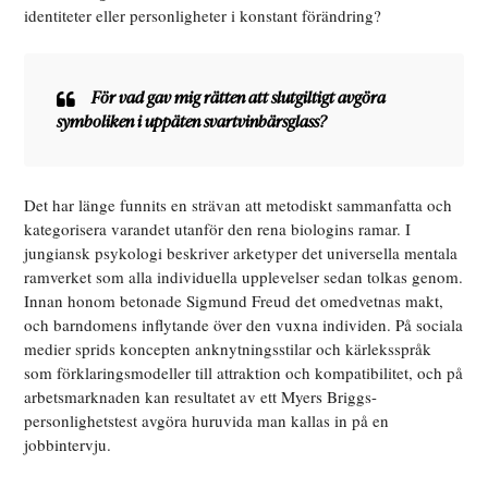
identiteter eller personligheter i konstant förändring?
För vad gav mig rätten att slutgiltigt avgöra
symboliken i uppäten svartvinbärsglass?
Det har länge funnits en strävan att metodiskt sammanfatta och
kategorisera varandet utanför den rena biologins ramar. I
jungiansk psykologi beskriver arketyper det universella mentala
ramverket som alla individuella upplevelser sedan tolkas genom.
Innan honom betonade Sigmund Freud det omedvetnas makt,
och barndomens inflytande över den vuxna individen. På sociala
medier sprids koncepten anknytningsstilar och kärleksspråk
som förklaringsmodeller till attraktion och kompatibilitet, och på
arbetsmarknaden kan resultatet av ett Myers Briggs-
personlighetstest avgöra huruvida man kallas in på en
jobbintervju.