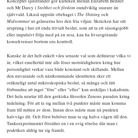
Konceptet själsfränder gör kärleken mellan Elizabeth Bennet
och Mr Darcy i
Stolthet och fördom
oundviklig snarare än
självvald. Likaså uppstår obehaget i
The Shining
och
Midsommar
ur gränserna hos den fria viljan: Skräcken har sitt
ursprung i hur ett enda trivialt beslut, som att ta ett säsongsjobb
eller impulsivt följa med på en resa, kan ha livsavgörande
konsekvenser bortom ens kontroll.
Kanske är det helt enkelt våra senaste val som definierar vilka vi
är, vilket emellertid inte alls löser motstridigheten kring hur
personlighet verkar vara både konstant och skiftande. Mellan
den nuvarande och nästkommande identiteten sker ett
oräkneligt antal mikroskopiska beslut, så många och tätt
förbundna att inget ”före” eller ”efter” kan urskiljas i kakafonin.
Det hela urartar till den grekiska filosofen Zenons paradox kring
tudelning: För att ta sig mellan två punkter måste man komma
fram till mitten av dem. Innan dess måste man nå punkten
halvvägs dit. Och först behöver man ta sig halva vägen till den.
Tankeexperimentet försätter en i en evig rörelse där man i
praktiken aldrig tar sig framåt.