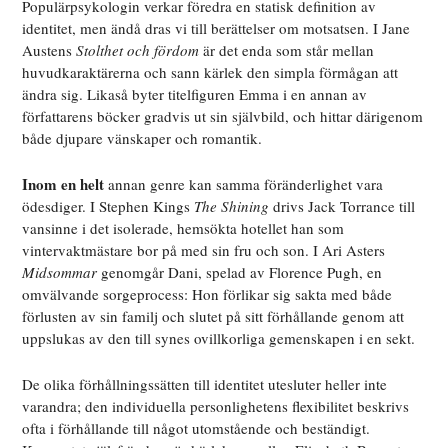
Populärpsykologin verkar föredra en statisk definition av
identitet, men ändå dras vi till berättelser om motsatsen. I Jane
Austens
Stolthet och fördom
är det enda som står mellan
huvudkaraktärerna och sann kärlek den simpla förmågan att
ändra sig. Likaså byter titelfiguren Emma i en annan av
författarens böcker gradvis ut sin självbild, och hittar därigenom
både djupare vänskaper och romantik.
Inom en helt
annan genre kan samma föränderlighet vara
ödesdiger. I Stephen Kings
The Shining
drivs Jack Torrance till
vansinne i det isolerade, hemsökta hotellet han som
vintervaktmästare bor på med sin fru och son. I Ari Asters
Midsommar
genomgår Dani, spelad av Florence Pugh, en
omvälvande sorgeprocess: Hon förlikar sig sakta med både
förlusten av sin familj och slutet på sitt förhållande genom att
uppslukas av den till synes ovillkorliga gemenskapen i en sekt.
De olika förhållningssätten till identitet utesluter heller inte
varandra; den individuella personlighetens flexibilitet beskrivs
ofta i förhållande till något utomstående och beständigt.