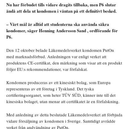
Nu har förbudet tills vidare dragits tillbaka, men P6 slutar
ändå att dela ut kondomen i väntan på ett definitivt besked.
– Vårt mål är alltid att studenterna ska använda säkra
kondomer, säger Henning Andersson Sand , ordförande för
P6.
Den 12 oktober belade Läkemedelsverket kondomen PutOn
med marknadsförbud. Anledningen var enligt verket att
produktens CE-certifikat, den märkning som visar att en produkt
följer EU:s rekommendationer, var förfalskat.
Kondomen produceras av ett kinesiskt bolag, som Europa
representeras av ett företag i Tyskland. Det tyska
certifieringsorganet, som heter TÛV SÛD, känner inte till det
kinesiska bolaget, utan menar att certifikatet är en förfalskning.
Med anledning av detta beslutade Läkemedelsverket att förbjuda
vidare försäljning av kondomen i Sverige. Samtidigt avrådde
verket från andvändning av PutOn.