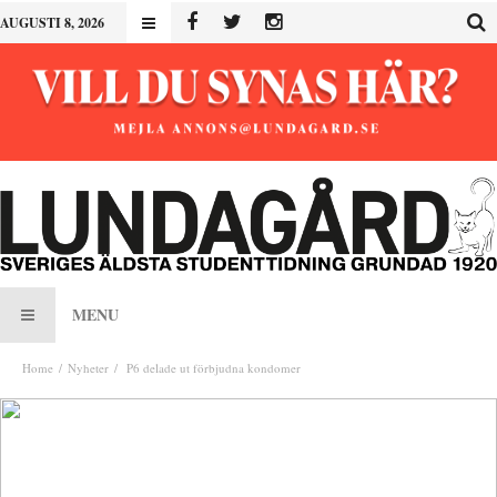
AUGUSTI 8, 2026
MENU
Home
Nyheter
P6 delade ut förbjudna kondomer