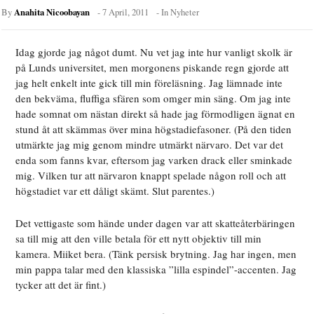
Anahita Nicoobayan
By
-
7 April, 2011
- In
Nyheter
Idag gjorde jag något dumt. Nu vet jag inte hur vanligt skolk är
på Lunds universitet, men morgonens piskande regn gjorde att
jag helt enkelt inte gick till min föreläsning. Jag lämnade inte
den bekväma, fluffiga sfären som omger min säng. Om jag inte
hade somnat om nästan direkt så hade jag förmodligen ägnat en
stund åt att skämmas över mina högstadiefasoner. (På den tiden
utmärkte jag mig genom mindre utmärkt närvaro. Det var det
enda som fanns kvar, eftersom jag varken drack eller sminkade
mig. Vilken tur att närvaron knappt spelade någon roll och att
högstadiet var ett dåligt skämt. Slut parentes.)
Det vettigaste som hände under dagen var att skatteåterbäringen
sa till mig att den ville betala för ett nytt objektiv till min
kamera. Miiket bera. (Tänk persisk brytning. Jag har ingen, men
min pappa talar med den klassiska ”lilla espindel”-accenten. Jag
tycker att det är fint.)