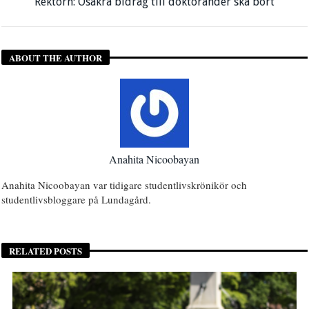
Rektorn: Osäkra bidrag till doktorander ska bort
ABOUT THE AUTHOR
Anahita Nicoobayan
Anahita Nicoobayan var tidigare studentlivskrönikör och
studentlivsbloggare på Lundagård.
RELATED POSTS