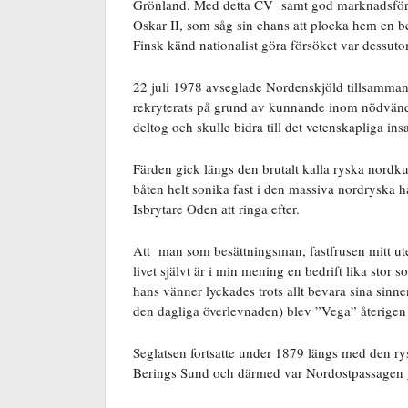
Grönland. Med detta CV samt god marknadsföring 
Oskar II, som såg sin chans att plocka hem en bet
Finsk känd nationalist göra försöket var dessuto
22 juli 1978 avseglade Nordenskjöld tillsamman
rekryterats på grund av kunnande inom nödvändi
deltog och skulle bidra till det vetenskapliga i
Färden gick längs den brutalt kalla ryska nord
båten helt sonika fast i den massiva nordryska 
Isbrytare Oden att ringa efter.
Att man som besättningsman, fastfrusen mitt ute 
livet självt är i min mening en bedrift lika stor
hans vänner lyckades trots allt bevara sina sinn
den dagliga överlevnaden) blev ”Vega” återigen fr
Seglatsen fortsatte under 1879 längs med den ry
Berings Sund och därmed var Nordostpassagen