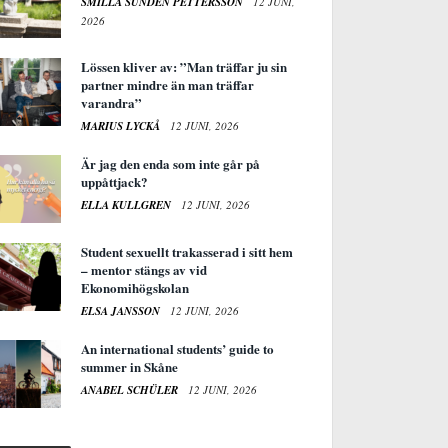
SMILLA SUNDÉN PETTERSSON
12 JUNI,
2026
Lössen kliver av: ”Man träffar ju sin
partner mindre än man träffar
varandra”
MARIUS LYCKÅ
12 JUNI, 2026
Är jag den enda som inte går på
uppåttjack?
ELLA KULLGREN
12 JUNI, 2026
Student sexuellt trakasserad i sitt hem
– mentor stängs av vid
Ekonomihögskolan
ELSA JANSSON
12 JUNI, 2026
An international students’ guide to
summer in Skåne
ANABEL SCHÜLER
12 JUNI, 2026