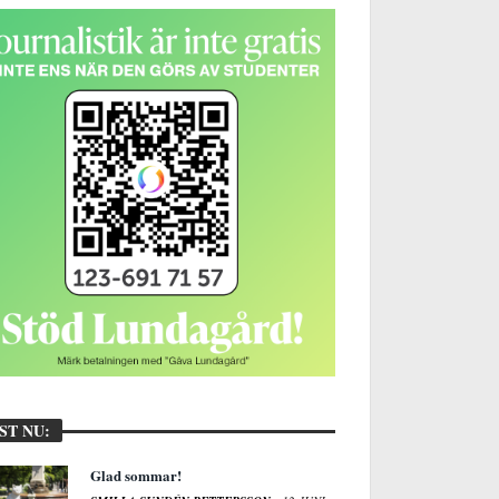
ST NU:
Glad sommar!