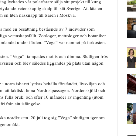
lyckades vår polarfarare sälja sitt projekt till kung
ydande vetenskaplig skalp till sitt Sverige. Att låta en
m en liten näsknäpp till tsaren i Moskva.
s med en besättning bestående av 7 individer som
ga vetenskapsfällt. Zoologer, metrologer och botaniker
nsamlandet under färden. ”Vega” var namnet på farkosten.
kusten. ”Vega” tampades mot is och dimma. Slutligen frös
havsisen och blev således liggandes på plats utan någon
i norra ishavet lyckas behålla förståndet, livsviljan och
 som att faktiskt finna Nordostpassagen. Nordenskjöld och
ens fulla bruk, och efter 10 månader av ingenting (utom
i från sitt isfängelse.
ska nordkusten. 20 juli tog sig ”Vega” slutligen igenom
 genomåkt.