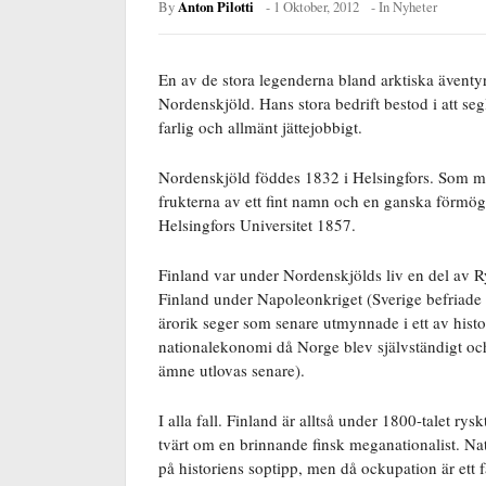
Anton Pilotti
By
-
1 Oktober, 2012
- In
Nyheter
En av de stora legenderna bland arktiska äventy
Nordenskjöld. Hans stora bedrift bestod i att seg
farlig och allmänt jättejobbigt.
Nordenskjöld föddes 1832 i Helsingfors. Som m
frukterna av ett fint namn och en ganska förmög
Helsingfors Universitet 1857.
Finland var under Nordenskjölds liv en del av Ry
Finland under Napoleonkriget (Sverige befriad
ärorik seger som senare utmynnade i ett av histo
nationalekonomi då Norge blev självständigt och 
ämne utlovas senare).
I alla fall. Finland är alltså under 1800-talet r
tvärt om en brinnande finsk meganationalist. N
på historiens soptipp, men då ockupation är ett fa