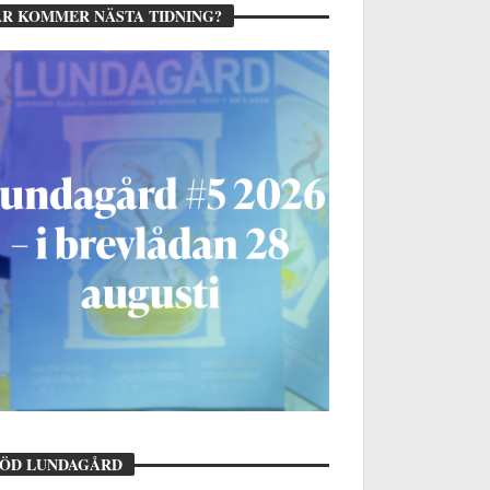
R KOMMER NÄSTA TIDNING?
TÖD LUNDAGÅRD