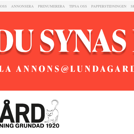
 OSS
ANNONSERA
PRENUMERERA
TIPSA OSS
PAPPERSTIDNINGEN
S