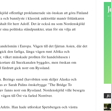
kjöld offentligt proklamerade sin önskan att göra Finland
skva och bannlyste i klassisk auktoritär manér fritänkaren
nhalt för herr Adolf. Det är också nu som Nordenskjöld
r sina politiska ståndpunkter, utan för sin vilja att
ndelsmän i Europa. Vägen till det fjärran Asien, där det
ick den farliga, långa vägen runt Afrika och
vilket minskade profiten för handelshusen i
 kortare då Suezkanalen byggdes, men önskan om
ll färdrutt gick norr om Ryssland.
n. Berings sund (havsbiten som skiljer Alaska och
s av Sarah Palins önskebygge ”The Bridge To
hav fanns norr om Ryssland. Nordenskjöld ville besegra
ägen till Öst via farled Norröver.
JU
 Arktis. Han hade utforskat Spetsbergen och västra