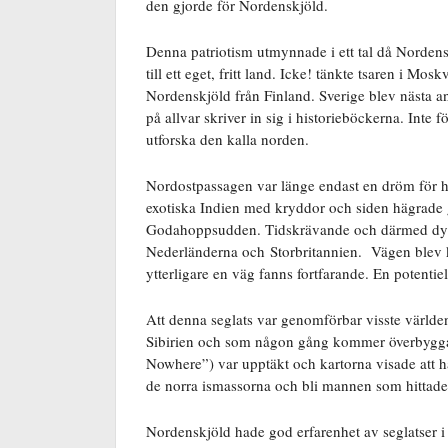
den gjorde för Nordenskjöld.
Denna patriotism utmynnade i ett tal då Nordens
till ett eget, fritt land. Icke! tänkte tsaren i Mo
Nordenskjöld från Finland. Sverige blev nästa a
på allvar skriver in sig i historieböckerna. Inte fö
utforska den kalla norden.
Nordostpassagen var länge endast en dröm för ha
exotiska Indien med kryddor och siden hägrade g
Godahoppsudden. Tidskrävande och därmed dyr, 
Nederländerna och Storbritannien. Vägen blev
ytterligare en väg fanns fortfarande. En potentie
Att denna seglats var genomförbar visste världe
Sibirien och som någon gång kommer överbygga
Nowhere”) var upptäkt och kartorna visade att 
de norra ismassorna och bli mannen som hittade v
Nordenskjöld hade god erfarenhet av seglatser i