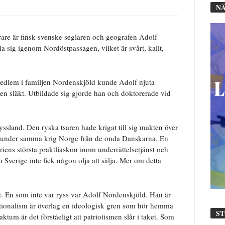
NÄ
rare är finsk-svenske seglaren och geografen Adolf
la sig igenom Nordöstpassagen, vilket är svårt, kallt,
edlem i familjen Nordenskjöld kunde Adolf njuta
en släkt. Utbildade sig gjorde han och doktorerade vid
ssland. Den ryska tsaren hade krigat till sig makten över
e under samma krig Norge från de onda Danskarna. En
riens största praktfiaskon inom underrättelsetjänst och
Sverige inte fick någon olja att sälja. Mer om detta
yskt. En som inte var ryss var Adolf Nordenskjöld. Han är
ationalism är överlag en ideologisk gren som hör hemma
S
ktum är det förståeligt att patriotismen slår i taket. Som