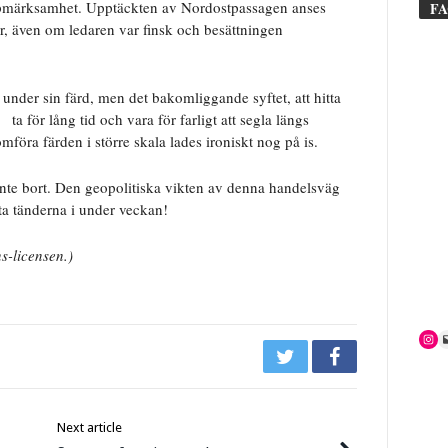
 uppmärksamhet. Upptäckten av Nordostpassagen anses
F
er, även om ledaren var finsk och besättningen
nder sin färd, men det bakomliggande syftet, att hitta
ta för lång tid och vara för farligt att segla längs
föra färden i större skala lades ironiskt nog på is.
te bort. Den geopolitiska vikten av denna handelsväg
tta tänderna i under veckan!
s-licensen.)
Next article