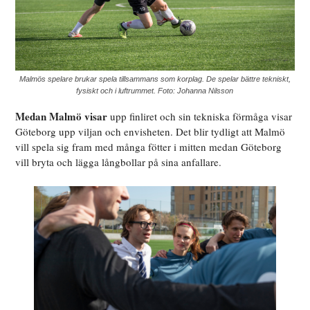
Malmös spelare brukar spela tillsammans som korplag. De spelar bättre tekniskt,
fysiskt och i luftrummet. Foto: Johanna Nilsson
Medan Malmö visar
upp finliret och sin tekniska förmåga visar
Göteborg upp viljan och envisheten. Det blir tydligt att Malmö
vill spela sig fram med många fötter i mitten medan Göteborg
vill bryta och lägga långbollar på sina anfallare.