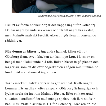
Taktiksnack inför andra halvlek. Foto: Johanna Nilsson
I slutet av första halvlek börjar det släppa något för Göteborg.
De har några lysande sekvenser och får till några bra avslut,
men Malmös målvakt Fredrik Åkesson gör flera imponerande
räddningar.
När domaren blåser
igång andra halvlek kliver ett nytt
Göteborg fram. Även klacken tar fram nytt krut, i form av en
bengal med illaluktande blå rök. Röken blåser in på planen och
lägger sig som ett dis över högerkanten i någon minut innan de
lundensiska vindarna skingrar den.
Taktiksnacket i halvlek verkar ha gett resultat. Kvitteringen
kommer nästan direkt efter avspark. Göteborg är hungriga och
lyckas spela sig igenom Malmös försvar. Efter en kaosartad
situation i straffområdet med många spelare och flera studsar,
kan Elias Perätalo skicka in 1-1 för Göteborg. Klacken är inte