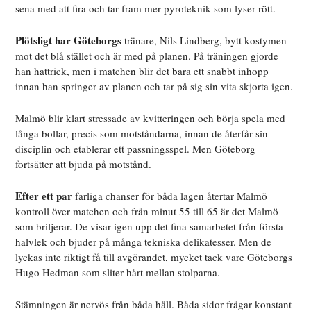
sena med att fira och tar fram mer pyroteknik som lyser rött.
Plötsligt har Göteborgs
tränare, Nils Lindberg, bytt kostymen
mot det blå stället och är med på planen. På träningen gjorde
han hattrick, men i matchen blir det bara ett snabbt inhopp
innan han springer av planen och tar på sig sin vita skjorta igen.
Malmö blir klart stressade av kvitteringen och börja spela med
långa bollar, precis som motståndarna, innan de återfår sin
disciplin och etablerar ett passningsspel. Men Göteborg
fortsätter att bjuda på motstånd.
Efter ett par
farliga chanser för båda lagen återtar Malmö
kontroll över matchen och från minut 55 till 65 är det Malmö
som briljerar. De visar igen upp det fina samarbetet från första
halvlek och bjuder på många tekniska delikatesser. Men de
lyckas inte riktigt få till avgörandet, mycket tack vare Göteborgs
Hugo Hedman som sliter hårt mellan stolparna.
Stämningen är nervös från båda håll. Båda sidor frågar konstant