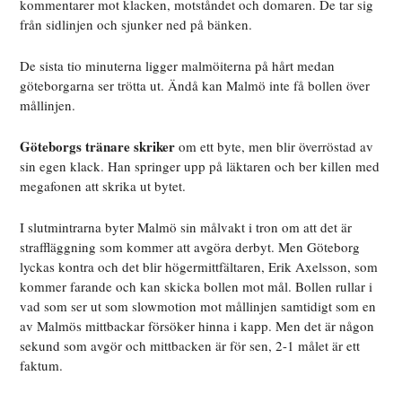
kommentarer mot klacken, motståndet och domaren. De tar sig
från sidlinjen och sjunker ned på bänken.
De sista tio minuterna ligger malmöiterna på hårt medan
göteborgarna ser trötta ut. Ändå kan Malmö inte få bollen över
mållinjen.
Göteborgs tränare skriker
om ett byte, men blir överröstad av
sin egen klack. Han springer upp på läktaren och ber killen med
megafonen att skrika ut bytet.
I slutmintrarna byter Malmö sin målvakt i tron om att det är
straffläggning som kommer att avgöra derbyt. Men Göteborg
lyckas kontra och det blir högermittfältaren, Erik Axelsson, som
kommer farande och kan skicka bollen mot mål. Bollen rullar i
vad som ser ut som slowmotion mot mållinjen samtidigt som en
av Malmös mittbackar försöker hinna i kapp. Men det är någon
sekund som avgör och mittbacken är för sen, 2-1 målet är ett
faktum.