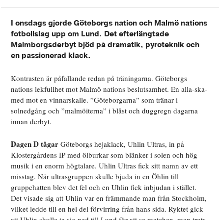
I onsdags gjorde Göteborgs nation och Malmö nations
fotbollslag upp om Lund. Det efterlängtade
Malmborgsderbyt bjöd på dramatik, pyroteknik och
en passionerad klack.
Kontrasten är påfallande redan på träningarna. Göteborgs
nations lekfullhet mot Malmö nations beslutsamhet. En alla-ska-
med mot en vinnarskalle. ”Göteborgarna” som tränar i
solnedgång och ”malmöiterna” i blåst och duggregn dagarna
innan derbyt.
Dagen D tågar
Göteborgs hejaklack, Uhlin Ultras, in på
Klostergårdens IP med ölburkar som blänker i solen och hög
musik i en enorm högtalare. Uhlin Ultras fick sitt namn av ett
misstag. När ultrasgruppen skulle bjuda in en Öhlin till
gruppchatten blev det fel och en Uhlin fick inbjudan i stället.
Det visade sig att Uhlin var en främmande man från Stockholm,
vilket ledde till en hel del förvirring från hans sida. Ryktet gick
att Uhlin skulle ta sig ned till Lund för att se matchen, men trots