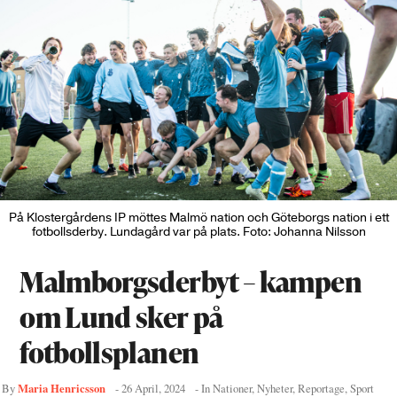
På Klostergårdens IP möttes Malmö nation och Göteborgs nation i ett
fotbollsderby. Lundagård var på plats. Foto: Johanna Nilsson
Malmborgsderbyt – kampen
om Lund sker på
fotbollsplanen
Maria Henricsson
By
-
26 April, 2024
- In
Nationer
,
Nyheter
,
Reportage
,
Sport