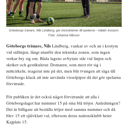
Göteborgs tränare, Nils Lindberg, ger instruktioner till spelarna – klädd i kostym.
Foto: Johanna Nilsson
Göteborgs tränare, Nils
Lindberg, vankar av och an i kostym
vid sidlinjen, långt utanför den tekniska zonen, som ingen
verkar bry sig om. Båda lagens avbytare står vid linjen och
skriker och gestikulerar. Domaren, som mest rör sig i
mittcirkeln, reagerar inte på det, men blir tvungen att säga till
Göteborgs klack att inte använda visselpipor då det gör spelarna
förvirrade.
För publiken är det också något förvirrande att alla i
Göteborgslaget har nummer 15 på sina blå tröjor. Anledningen?
Det är billigare att beställa tröjor med samma nummer och då
blev 15 ett självklart val, eftersom deras nationsklubb heter
Kajplats 15.