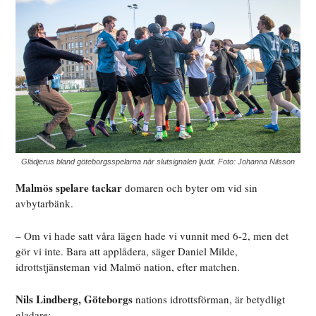
Glädjerus bland göteborgsspelarna när slutsignalen ljudit. Foto: Johanna Nilsson
Malmös spelare tackar
domaren och byter om vid sin
avbytarbänk.
– Om vi hade satt våra lägen hade vi vunnit med 6-2, men det
gör vi inte. Bara att applådera, säger Daniel Milde,
idrottstjänsteman vid Malmö nation, efter matchen.
Nils Lindberg, Göteborgs
nations idrottsförman, är betydligt
gladare: