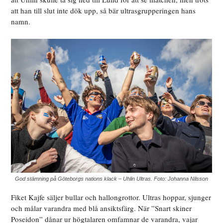
att han till slut inte dök upp, så bär ultrasgrupperingen hans
namn.
God stämning på Göteborgs nations klack – Uhlin Ultras. Foto: Johanna Nilsson
Fiket Kajfe säljer bullar och hallongrottor. Ultras hoppar, sjunger
och målar varandra med blå ansiktsfärg. När ”Snart skiner
Poseidon” dånar ur högtalaren omfamnar de varandra, vajar