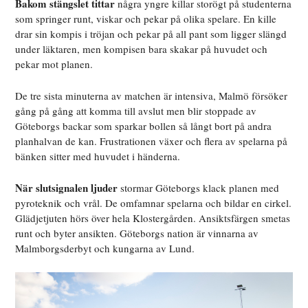
Bakom stängslet tittar
några yngre killar storögt på studenterna
som springer runt, viskar och pekar på olika spelare. En kille
drar sin kompis i tröjan och pekar på all pant som ligger slängd
under läktaren, men kompisen bara skakar på huvudet och
pekar mot planen.
De tre sista minuterna av matchen är intensiva, Malmö försöker
gång på gång att komma till avslut men blir stoppade av
Göteborgs backar som sparkar bollen så långt bort på andra
planhalvan de kan. Frustrationen växer och flera av spelarna på
bänken sitter med huvudet i händerna.
När slutsignalen ljuder
stormar Göteborgs klack planen med
pyroteknik och vrål. De omfamnar spelarna och bildar en cirkel.
Glädjetjuten hörs över hela Klostergården. Ansiktsfärgen smetas
runt och byter ansikten. Göteborgs nation är vinnarna av
Malmborgsderbyt och kungarna av Lund.