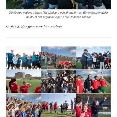
Göteborgs nations tränare Nils Lindberg och idrottsförman Elin Holmgren håller
tacktal till det segrande laget. Foto: Johanna Nilsson
Se fler bilder från matchen nedan!