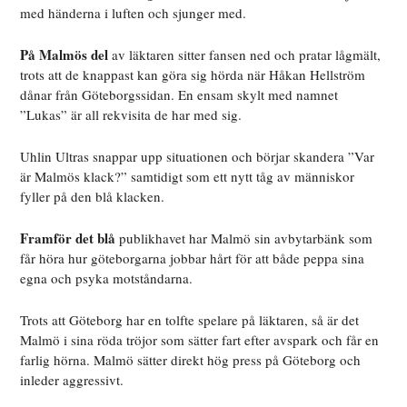
med händerna i luften och sjunger med.
På Malmös del
av läktaren sitter fansen ned och pratar lågmält,
trots att de knappast kan göra sig hörda när Håkan Hellström
dånar från Göteborgssidan. En ensam skylt med namnet
”Lukas” är all rekvisita de har med sig.
Uhlin Ultras snappar upp situationen och börjar skandera ”Var
är Malmös klack?” samtidigt som ett nytt tåg av människor
fyller på den blå klacken.
Framför det blå
publikhavet har Malmö sin avbytarbänk som
får höra hur göteborgarna jobbar hårt för att både peppa sina
egna och psyka motståndarna.
Trots att Göteborg har en tolfte spelare på läktaren, så är det
Malmö i sina röda tröjor som sätter fart efter avspark och får en
farlig hörna. Malmö sätter direkt hög press på Göteborg och
inleder aggressivt.