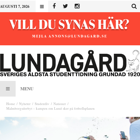
AUGUSTI 7, 2026
MENU
Home
Nyheter
Studentliv
Nationer
Malmborgsderbyt – kampen om Lund sker på fotbollsplanen