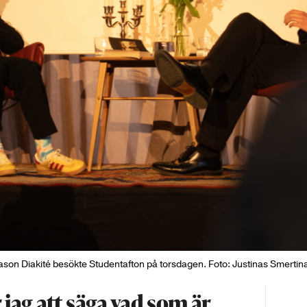
ason Diakité besökte Studentafton på torsdagen. Foto: Justinas Smertin
 jag att säga vad som är