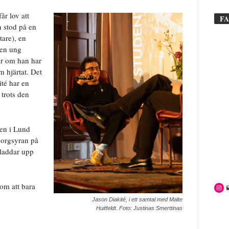
år lov att
F
n stod på en
tare), en
 en ung
ar om han har
 hjärtat. Det
ité har en
trots den
cen i Lund
borgsyran på
 laddar upp
om att bara
Jason Diakité, i ett samtal med Malte
Huitfeldt. Foto: Justinas Smerttinas