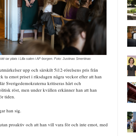
té tar plats i Lilla salen i AF-borgen. Foto: Justinas Smertinas
ärkelser upp och särskilt 5i12-rörelsens pris från
ta emot priset i riksdagen några veckor efter att han
 där Sverigedemokraterna kritiseras hårt och
litisk röst, men under kvällen erkänner han att han
ör tiden.
gar han sig.
 utan proaktiv och att han vill vara för och inte emot, med