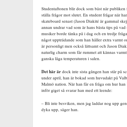
Studentaftonen blir dock som bäst när publiken f
ställa frågor mot slutet. En student frågar när ha
skateboard senast (Jason Diakité är gammal skej
annan undrar vad som är hans bästa tips på vad
musiker borde tänka på i dag och en tredje fråg
något uppträdande som han håller extra varmt om
är personligt men också lättsamt och Jason Diak
naturlig charm som får rummet att kännas varmt 
ganska låga temperaturen i salen.
Det här är
dock inte sista gången han står på s
under april, han är bokad som huvudakt på Val
Malmö nation. När han får en fråga om hur han
inför giget så svarar han med ett leende:
– Bli inte besviken, men jag laddar nog upp gen
dyka upp, säger han.