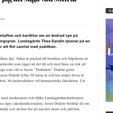
NÄ
fton
ntafton och berättar om en ändrad syn på
borgsyran. Lundagårds Thea Sandin lyssnar på en
 ett fint samtal med publiken.
ens ljus. Salen är packad till bredden och biljetterna är
utskottet som säger att det till och med finns en risk att
många som vill se Jason ”Timbuktu” Diakité gästa
son Diakité fyller 50 nästa år och har under dessa år
ok, bli hedersdoktor vid humanistiska fakulteten. I år
 med moderatorn och tillika Lundagårdmedarbetaren
växa upp i akademikerstaden. Jason Diakité berättar då om
lunda och att han bar på mycket skam och självhat.