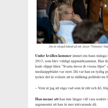
Det är närapå fullsatt på när Jason ”Timbuktu” Diaki
Under kvällen kommer
ämnet om hans många utm
2013, som blev väldigt uppmärksammat. Han fick 
hade släppt låten ”Svarta duvor & vissna liljor”
mediauppbådet var stort. Då var han en tydlig po
tycker det är svårare att ta ställning politiskt nu f
– Vem är jag att säga vad som är rätt och fel, frå
Han menar att
han inte längre vill vara reaktiv
argumentet att han är mer närvarande då.