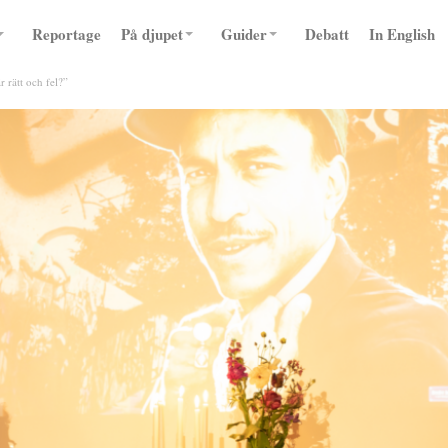
Reportage
På djupet
Guider
Debatt
In English
r rätt och fel?”