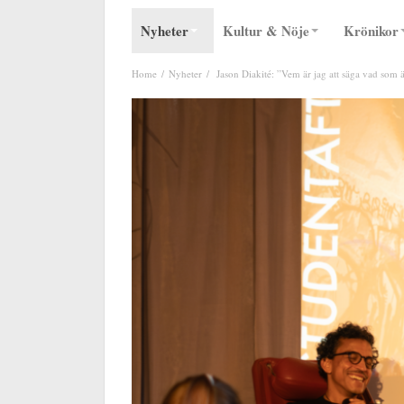
Nyheter
Kultur & Nöje
Krönikor
Home
Nyheter
Jason Diakité: ”Vem är jag att säga vad som ä