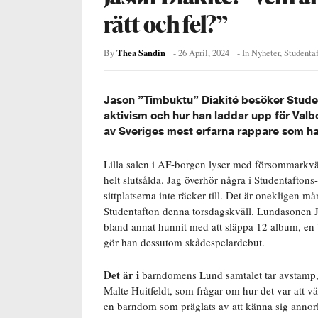
rätt och fel?”
Thea Sandin
By
-
26 April, 2024
- In
Nyheter
,
Studenta
Jason ”Timbuktu” Diakité besöker Stude
aktivism och hur han laddar upp för Val
av Sveriges mest erfarna rappare som har
Lilla salen i AF-borgen lyser med försommarkväll
helt slutsålda. Jag överhör några i Studentaftons-
sittplatserna inte räcker till. Det är onekligen 
Studentafton denna torsdagskväll. Lundasonen Ja
bland annat hunnit med att släppa 12 album, en b
gör han dessutom skådespelardebut.
Det är i
barndomens Lund samtalet tar avstamp,
Malte Huitfeldt, som frågar om hur det var att 
en barndom som präglats av att känna sig annor