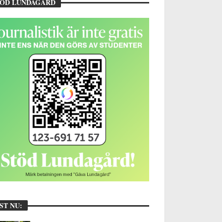
TÖD LUNDAGÅRD
ST NU: