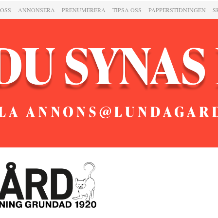
 OSS
ANNONSERA
PRENUMERERA
TIPSA OSS
PAPPERSTIDNINGEN
S