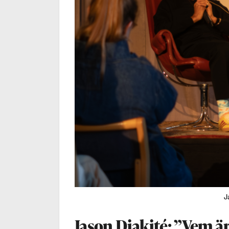
J
Jason Diakité: ”Vem är