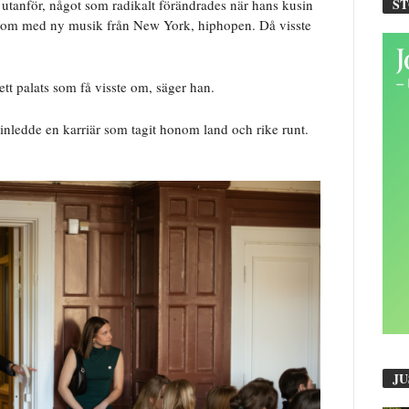
S
tanför, något som radikalt förändrades när hans kusin
h kom med ny musik från New York, hiphopen. Då visste
ett palats som få visste om, säger han.
 inledde en karriär som tagit honom land och rike runt.
JU