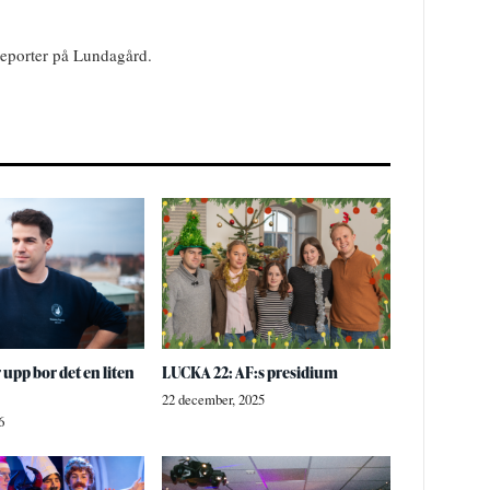
reporter på Lundagård.
 upp bor det en liten
LUCKA 22: AF:s presidium
22 december, 2025
6