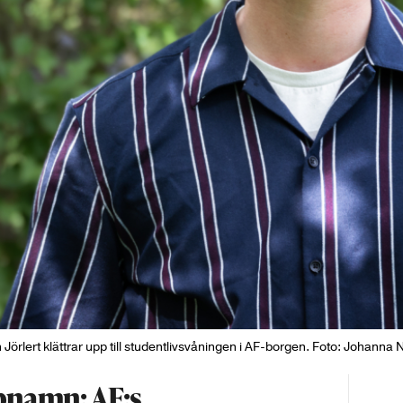
Jörlert klättrar upp till studentlivsvåningen i AF-borgen. Foto: Johanna 
pnamn: AF:s