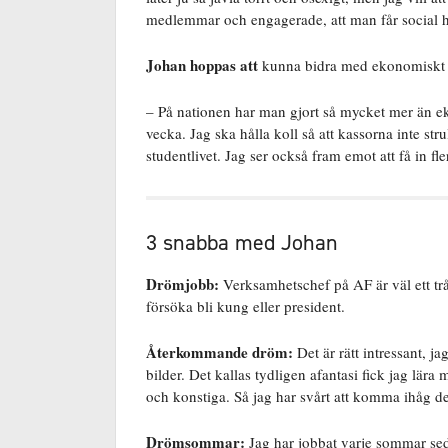
medlemmar och engagerade, att man får social h
Johan hoppas att
kunna bidra med ekonomiskt oc
– På nationen har man gjort så mycket mer än e
vecka. Jag ska hålla koll så att kassorna inte str
studentlivet. Jag ser också fram emot att få in fle
3 snabba med Johan
Drömjobb:
Verksamhetschef på AF är väl ett tråk
försöka bli kung eller president.
Återkommande dröm:
Det är rätt intressant, ja
bilder. Det kallas tydligen afantasi fick jag lära
och konstiga. Så jag har svårt att komma ihåg 
Drömsommar:
Jag har jobbat varje sommar sed