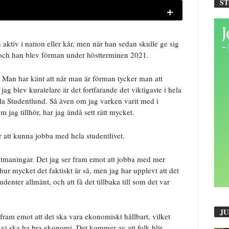
S
+
aktiv i nation eller kår, men när han sedan skulle ge sig
er och han blev förman under höstterminen 2021.
t. Man har känt att när man är förman tycker man att
jag blev kuratelare är det fortfarande det viktigaste i hela
a Studentlund. Så även om jag varken varit med i
jag tillhör, har jag ändå sett rätt mycket.
r att kunna jobba med hela studentlivet.
 utmaningar. Det jag ser fram emot att jobba med mer
hur mycket det faktiskt är så, men jag har upplevt att det
enter allmänt, och att få det tillbaka till som det var
JU
fram emot att det ska vara ekonomiskt hållbart, vilket
att vi ska ha bra ekonomi. Det kommer av att folk blir