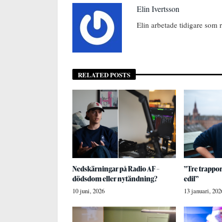
Elin Ivertsson
Elin arbetade tidigare som 
RELATED POSTS
Nedskärningar på Radio AF –
”Tre trappor
dödsdom eller nytändning?
edil”
10 juni, 2026
13 januari, 202