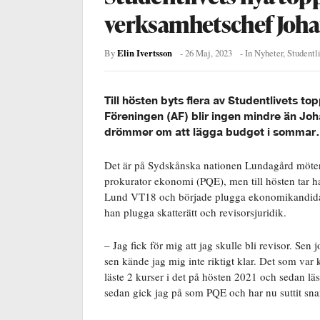
verksamhetschef Johan
Elin Ivertsson
By
-
26 Maj, 2023
- In
Nyheter
,
Studentl
Till hösten byts flera av Studentlivets 
Föreningen (AF) blir ingen mindre än Joh
drömmer om att lägga budget i sommar.
Det är på Sydskånska nationen Lundagård möter 
prokurator ekonomi (PQE), men till hösten tar 
Lund VT18 och började plugga ekonomikandidat
han plugga skatterätt och revisorsjuridik.
– Jag fick för mig att jag skulle bli revisor. S
sen kände jag mig inte riktigt klar. Det som var k
läste 2 kurser i det på hösten 2021 och sedan l
sedan gick jag på som PQE och har nu suttit snart