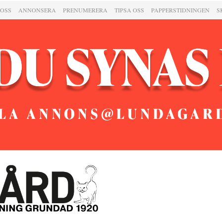
 OSS
ANNONSERA
PRENUMERERA
TIPSA OSS
PAPPERSTIDNINGEN
S