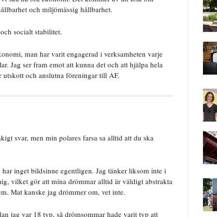
ållbarhet och miljömässig hållbarhet.
h socialt stabilitet.
konomi, man har varit engagerad i verksamheten varje
ular. Jag ser fram emot att kunna det och att hjälpa hela
r utskott och anslutna föreningar till AF.
igt svar, men min polares farsa sa alltid att du ska
g har inget bildsinne egentligen. Jag tänker liksom inte i
 mig, vilket gör att mina drömmar alltid är väldigt abstrakta
dem. Mat kanske jag drömmer om, vet inte.
an jag var 18 typ, så drömsommar hade varit typ att