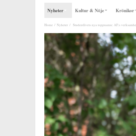
Nyheter
Kultur & Nöje
Krönikor
Home
Nyheter
Studentlivets nya toppnamn: AF:s verksamhet