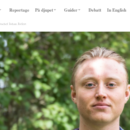
Reportage
På djupet
Guider
Debatt
In English
schef Johan Jörlert