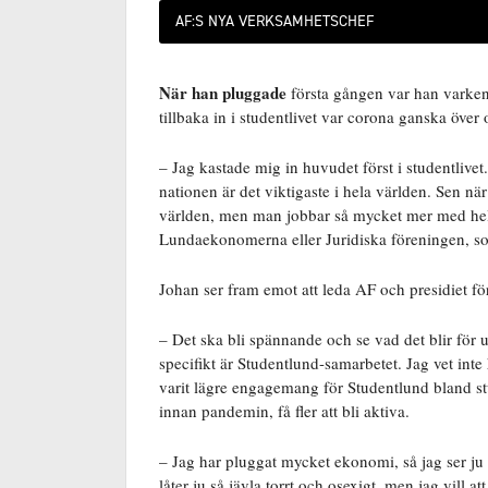
AF:S NYA VERKSAMHETSCHEF
När han pluggade
första gången var han varken 
tillbaka in i studentlivet var corona ganska öv
– Jag kastade mig in huvudet först i studentlive
nationen är det viktigaste i hela världen. Sen när 
världen, men man jobbar så mycket mer med hel
Lundaekonomerna eller Juridiska föreningen, som 
Johan ser fram emot att leda AF och presidiet fö
– Det ska bli spännande och se vad det blir för
specifikt är Studentlund-samarbetet. Jag vet inte 
varit lägre engagemang för Studentlund bland stud
innan pandemin, få fler att bli aktiva.
– Jag har pluggat mycket ekonomi, så jag ser ju 
låter ju så jävla torrt och osexigt, men jag vill 