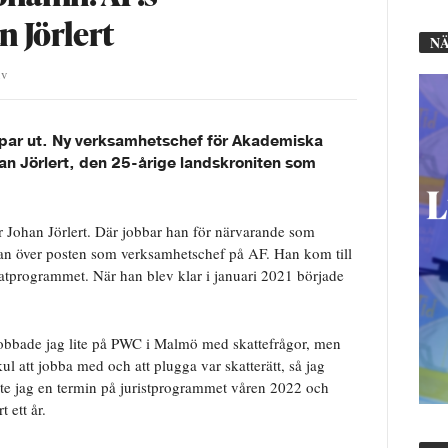
 Jörlert
NÄ
iv
toppar ut. Ny verksamhetschef för Akademiska
an Jörlert, den 25-årige landskroniten som
Johan Jörlert. Där jobbar han för närvarande som
han över posten som verksamhetschef på AF. Han kom till
programmet. När han blev klar i januari 2021 började
en jobbade jag lite på PWC i Malmö med skattefrågor, men
ul att jobba med och att plugga var skatterätt, så jag
äste jag en termin på juristprogrammet våren 2022 och
 ett år.