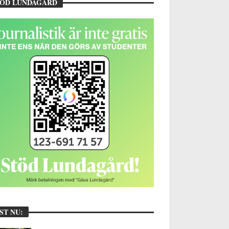
TÖD LUNDAGÅRD
ST NU: