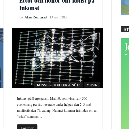
Ettor och nollor blir konst på
Inkonst
By
Alan Ruangrad
13 maj, 2026
S
KONST
KULTUR & NÖJE
MUSIK
Inkonst på Bergsgatan i Malmö, som visar runt 300
evenemang per år, huserade under helgen den 2–3 maj
minifestivalen Threading. Namnet kommer från idén om att
”tråda” samman ...
Läs mer