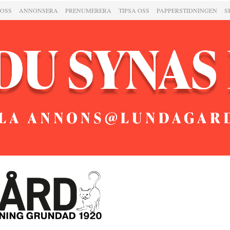
 OSS
ANNONSERA
PRENUMERERA
TIPSA OSS
PAPPERSTIDNINGEN
S