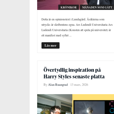
KRÖNIKOR
MÅNADEN SOM GÅTT
Detta är en opinionstext i Lundagård. Åsikterna som
utrycks är skribentens egna. Ars Ludendi Universitaria Ars
Ludendi Universitaria (Konsten att spela på universitet) är
ett manifest med syftet ...
Läs mer
Övertydlig inspiration på
Harry Styles senaste platta
By
Alan Ruangrad
13 mars, 2026