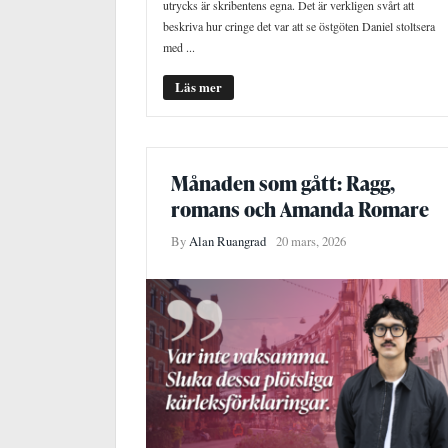
utrycks är skribentens egna. Det är verkligen svårt att
beskriva hur cringe det var att se östgöten Daniel stoltsera
med ...
Läs mer
Månaden som gått: Ragg,
romans och Amanda Romare
By
Alan Ruangrad
20 mars, 2026