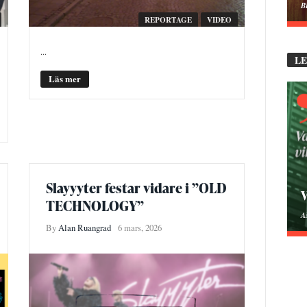
B
REPORTAGE
VIDEO
...
L
Läs mer
Slayyyter festar vidare i ”OLD
V
TECHNOLOGY”
A
By
Alan Ruangrad
6 mars, 2026