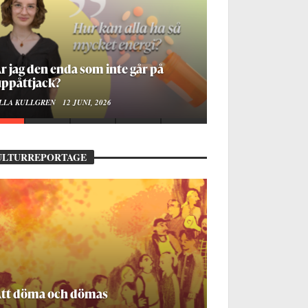
r jag den enda som inte går på
ppåttjack?
LLA KULLGREN
12 JUNI, 2026
ULTURREPORTAGE
Att döma och dömas