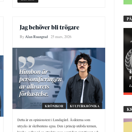
PÅ
Jag behöver bli trögare
By
Alan Ruangrad
25 mars, 2026
B
r
L
KRÖNIKOR
KULTURKRÖNIKA
K
Detta är en opinionstext i Lundagård. Åsikterna som
utrycks är skribentens egna. Den i princip utdöda termen,
himbo, syftar på en attraktiv men samtidigt ointelligent och