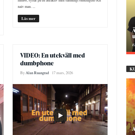
naiv man. ...
Läs mer
Ä
u
E
VIDEO: En utekväll med
dumbphone
K
By
Alan Ruangrad
17 mars, 2026