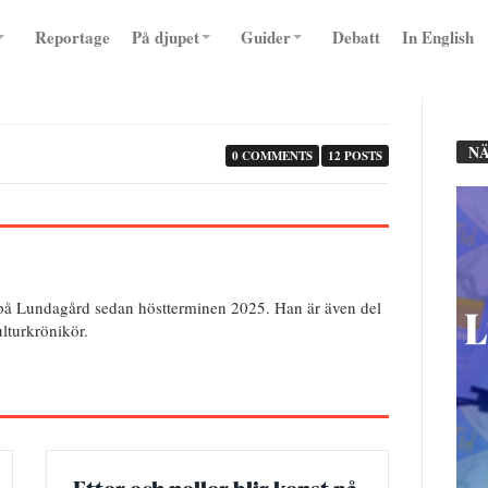
Reportage
På djupet
Guider
Debatt
In English
NÄ
0 COMMENTS
12 POSTS
på Lundagård sedan höstterminen 2025. Han är även del
lturkrönikör.