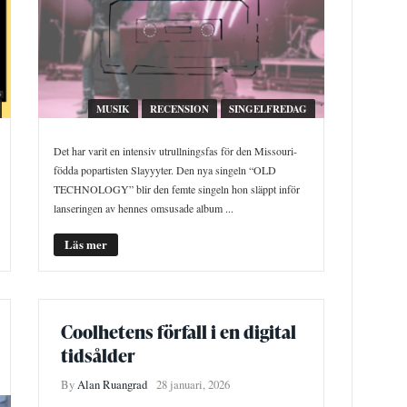
MUSIK
RECENSION
SINGELFREDAG
Det har varit en intensiv utrullningsfas för den Missouri-
födda popartisten Slayyyter. Den nya singeln “OLD
TECHNOLOGY” blir den femte singeln hon släppt inför
lanseringen av hennes omsusade album ...
Läs mer
Coolhetens förfall i en digital
tidsålder
By
Alan Ruangrad
28 januari, 2026