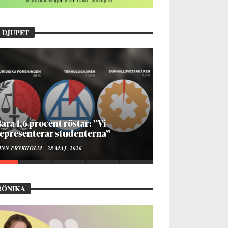
 DJUPET
ara 1,6 procent röstar: ”Vi
epresenterar studenterna”
INN FRYKHOLM
28 MAJ, 2026
RÖNIKA