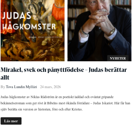
NYHETER
Mirakel, svek och pånyttfödelse – Judas berättar
allt
By
Tova Lundin Mylläri
24 mars, 2026
Judas hågkomster av Niklas Rådström är en poetiskt laddad och oväntat gripande
bekännelseroman som ger röst åt Bibelns mest ökända förrädare – Judas Iskariot. Här får han
själv berätta sin version av historien, före och efter Kristus.
Läs mer