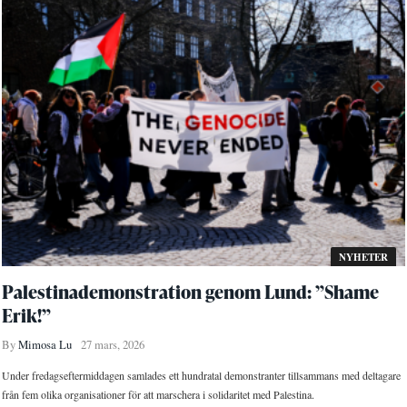
NYHETER
Palestinademonstration genom Lund: ”Shame
Erik!”
By
Mimosa Lu
27 mars, 2026
Under fredagseftermiddagen samlades ett hundratal demonstranter tillsammans med deltagare
från fem olika organisationer för att marschera i solidaritet med Palestina.