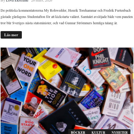
By
Lova Ekstrand
26 mars, 2026
De politiska kommentatorerna My Rohwedder, Henrik Torehammar och Fredrik Furtenbach
gästade gårdagens Studentafton för att kickstarta valåret. Samtalet avslöjade både vem panelen
tror blir Sveriges nästa statsminister, och vad Gunnar Strömmers hemliga talang är.
Läs mer
BÖCKER
KULTUR
NYHETER