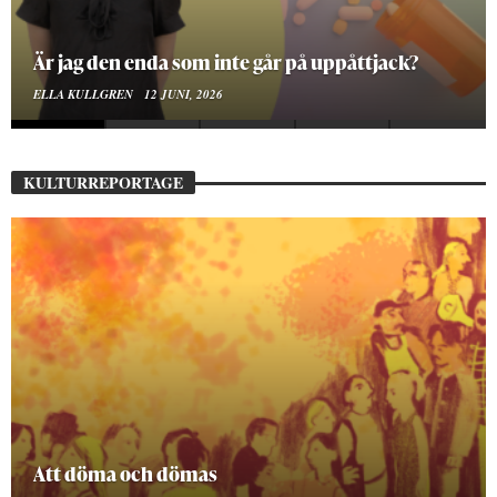
På stadsbiblioteket hittar jag det mänskliga
MOA LINDROTH
10 JUNI, 2026
KULTURREPORTAGE
Mellan ånger och ältande