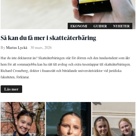
EKONOMI
GUIDER
NYHETER
Så kan du få mer i skatteåterbäring
By
Marius Lyckå
30 mars, 2026
Har du inte deklarerat än? Skatteåterbäringen står för dörren och den lundastudent som åkt
hem för att sommarjobba kan ha rätt till avdrag och extra tusenlappar till skatteåterbäringen.
Richard Croneberg, doktor i finansrätt och biträdande universitetslektor vid juridiska
fakulteten, förklarar.
Läs mer