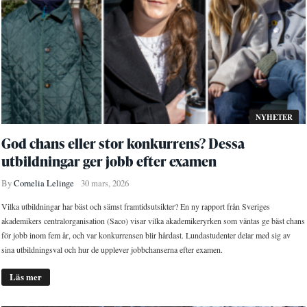
NYHETER
God chans eller stor konkurrens? Dessa
utbildningar ger jobb efter examen
By
Cornelia Lelinge
30 mars, 2026
Vilka utbildningar har bäst och sämst framtidsutsikter? En ny rapport från Sveriges
akademikers centralorganisation (Saco) visar vilka akademikeryrken som väntas ge bäst chans
för jobb inom fem år, och var konkurrensen blir hårdast. Lundastudenter delar med sig av
sina utbildningsval och hur de upplever jobbchanserna efter examen.
Läs mer