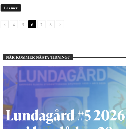
Läs mer
4
5
6
7
8
NÄR KOMMER NÄSTA TIDNING?