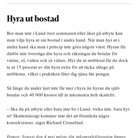
Hyra ut bostad
Bor man inte i Lund över sommaren eller åker på utbyte kan
man vilja hyra ut sin bostad i andra hand. När man hyr ut i
andra hand ska man i princip inte göra någon vinst. Hyran får
därför inte överstiga din hyra och räkningar du betalar för
värme, el, vatten och så vidare. Hyr du ut möblerat får du dock
ta ut 15 procent av din hyra extra för att täcka slitage på
möblerna, vilket i praktiken låter dig tjäna lite pengar.
Så länge du under året inte får mer i hyra än hyran du själv
betalar och 40 000 kronor till är inkomsten helt skattefri.
– Ska du på utbyte eller bara inte bo i Lund, tveka inte, bara hyr
ut! Skattemässigt kommer inte det att föranleda några
konsekvenser, säger Richard Croneblad.
Fotnot: Senast den 4 maj måste din inkomstdeklaration finnas