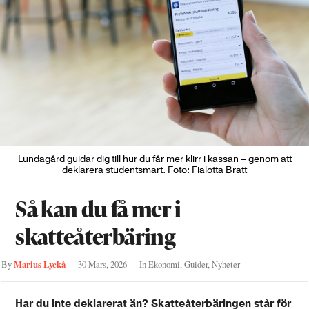
Lundagård guidar dig till hur du får mer klirr i kassan – genom att
deklarera studentsmart. Foto: Fialotta Bratt
Så kan du få mer i
skatteåterbäring
Marius Lyckå
By
-
30 Mars, 2026
- In
Ekonomi
,
Guider
,
Nyheter
Har du inte deklarerat än? Skatteåterbäringen står för