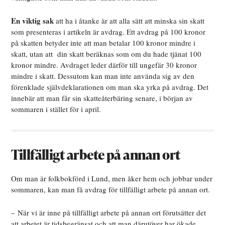
En viktig sak
att ha i åtanke är att alla sätt att minska sin skatt
som presenteras i artikeln är avdrag. Ett avdrag på 100 kronor
på skatten betyder inte att man betalar 100 kronor mindre i
skatt, utan att din skatt beräknas som om du hade tjänat 100
kronor mindre. Avdraget leder därför till ungefär 30 kronor
mindre i skatt. Dessutom kan man inte använda sig av den
förenklade självdeklarationen om man ska yrka på avdrag. Det
innebär att man får sin skatteåterbäring senare, i början av
sommaren i stället för i april.
Tillfälligt arbete på annan ort
Om man är folkbokförd i Lund, men åker hem och jobbar under
sommaren, kan man få avdrag för tillfälligt arbete på annan ort.
– När vi är inne på tillfälligt arbete på annan ort förutsätter det
att arbetet är tidsbegränsat och att man därutöver har ökade