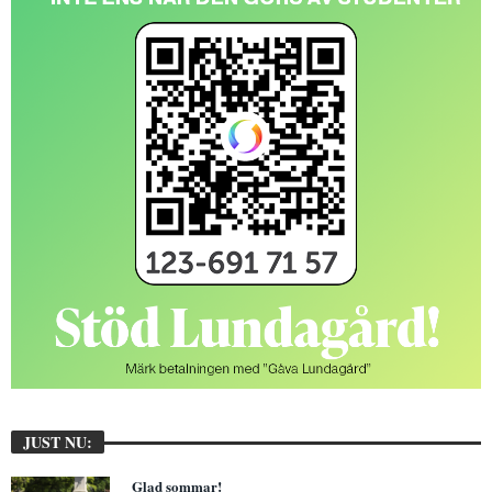
JUST NU:
Glad sommar!