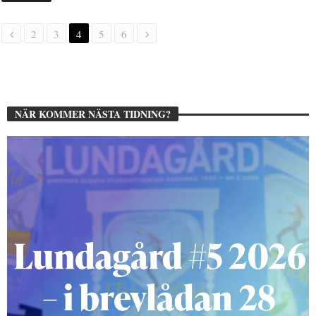
2
3
4
5
6
NÄR KOMMER NÄSTA TIDNING?