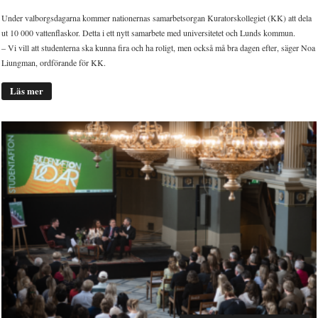
Under valborgsdagarna kommer nationernas samarbetsorgan Kuratorskollegiet (KK) att dela
ut 10 000 vattenflaskor. Detta i ett nytt samarbete med universitetet och Lunds kommun.
– Vi vill att studenterna ska kunna fira och ha roligt, men också må bra dagen efter, säger Noa
Liungman, ordförande för KK.
Läs mer