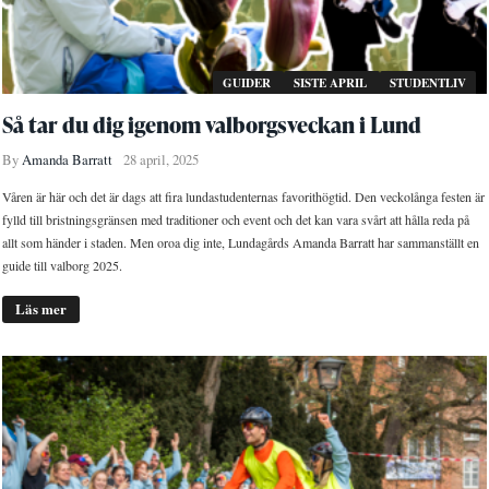
GUIDER
SISTE APRIL
STUDENTLIV
Så tar du dig igenom valborgsveckan i Lund
By
Amanda Barratt
28 april, 2025
Våren är här och det är dags att fira lundastudenternas favorithögtid. Den veckolånga festen är
fylld till bristningsgränsen med traditioner och event och det kan vara svårt att hålla reda på
allt som händer i staden. Men oroa dig inte, Lundagårds Amanda Barratt har sammanställt en
guide till valborg 2025.
Läs mer