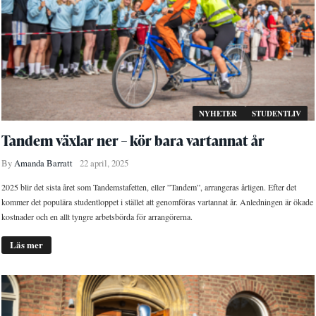
NYHETER
STUDENTLIV
Tandem växlar ner – kör bara vartannat år
By
Amanda Barratt
22 april, 2025
2025 blir det sista året som Tandemstafetten, eller ”Tandem”, arrangeras årligen. Efter det
kommer det populära studentloppet i stället att genomföras vartannat år. Anledningen är ökade
kostnader och en allt tyngre arbetsbörda för arrangörerna.
Läs mer