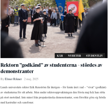
KÅR
NYHETER
STUDENTLIV
Rektorn ”godkänd” av studenterna – stördes av
demonstranter
By
Elmer Rikner
2 maj, 2025
Lunds universitets rektor Erik Renström får återigen – för femte året i rad – ”vivat” (godkänt)
av studenterna för sitt arbete. Men under rektorsuppvaktningen den första maj fick han stöta
på stort motstånd. Inte minst från propalestinska demonstranter, som försökte göra sig hörda
med kastruller och saxofoner.