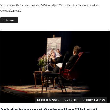
Nu har temat för Lundakarnevalen 2026 avslöjats. Temat för nästa Lundakarneval blir
Celestialkarneval.
Läs mer
KULTUR & NÖJE
NYHETER
STUDENTAFTON
Nobelpristagare på Studentafton: ”Hatar att