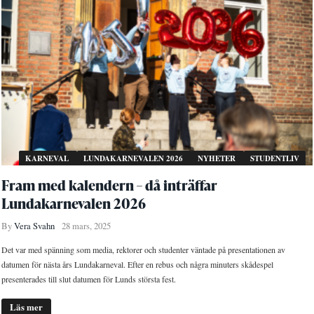
KARNEVAL
LUNDAKARNEVALEN 2026
NYHETER
STUDENTLIV
Fram med kalendern – då inträffar
Lundakarnevalen 2026
By
Vera Svahn
28 mars, 2025
Det var med spänning som media, rektorer och studenter väntade på presentationen av
datumen för nästa års Lundakarneval. Efter en rebus och några minuters skådespel
presenterades till slut datumen för Lunds största fest.
Läs mer