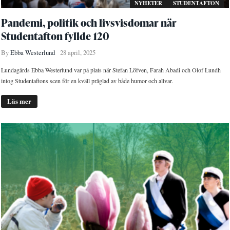
NYHETER
STUDENTAFTON
Pandemi, politik och livsvisdomar när
Studentafton fyllde 120
By
Ebba Westerlund
28 april, 2025
Lundagårds Ebba Westerlund var på plats när Stefan Löfven, Farah Abadi och Olof Lundh
intog Studentaftons scen för en kväll präglad av både humor och allvar.
Läs mer