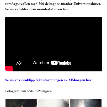
torsdagskvällen med 200 deltagare utanför Universitetshuset.
Se unika bilder från manifestationen här.
Se unikt videoklipp från stormningen av AF-borgen här
Fotograf: Tim Jedeur-Palmgren.