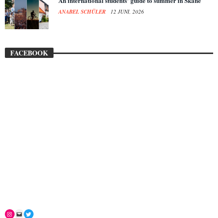
An international students’ guide to summer in Skåne
ANABEL SCHÜLER
12 JUNI, 2026
FACEBOOK