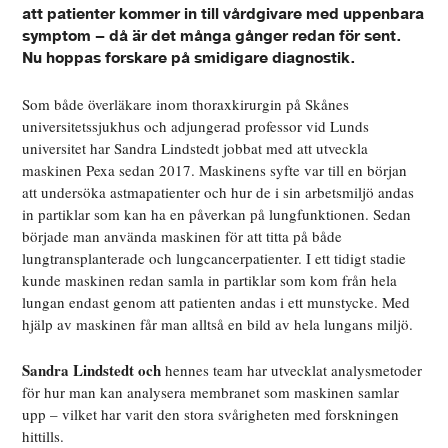
att patienter kommer in till vårdgivare med uppenbara
symptom – då är det många gånger redan för sent.
Nu hoppas forskare på smidigare diagnostik.
Som både överläkare inom thoraxkirurgin på Skånes
universitetssjukhus och adjungerad professor vid Lunds
universitet har Sandra Lindstedt jobbat med att utveckla
maskinen Pexa sedan 2017. Maskinens syfte var till en början
att undersöka astmapatienter och hur de i sin arbetsmiljö andas
in partiklar som kan ha en påverkan på lungfunktionen. Sedan
började man använda maskinen för att titta på både
lungtransplanterade och lungcancerpatienter. I ett tidigt stadie
kunde maskinen redan samla in partiklar som kom från hela
lungan endast genom att patienten andas i ett munstycke. Med
hjälp av maskinen får man alltså en bild av hela lungans miljö.
Sandra Lindstedt och
hennes team har utvecklat analysmetoder
för hur man kan analysera membranet som maskinen samlar
upp – vilket har varit den stora svårigheten med forskningen
hittills.