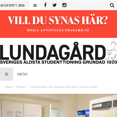
AUGUSTI 7, 2026
MENU
Home
Nyheter
Lundaforskare vill upptäcka lungcancer i tidigare skede