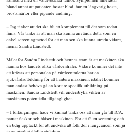
samband med en välutvecklad tumör. Symptomen innefattar
bland annat att patienten hostar blod, har en långvarig hosta,
bröstsmärtor eller pipande andning.
– Jag tänker att det ska bli ett komplement till det som redan
finns. Vår tanke är att man ska kunna använda detta som en
enkel screeningmetod för att man sen ska kunna utreda vidare,
menar Sandra Lindstedt.
Målet för Sandra Lindstedt och hennes team är att maskinen ska
hamna hos landets olika vårdcentraler. Vidare kommer det inte
att krävas att personalen på vårdcentralerna har en
sjukvårdsutbildning för att hantera maskinen, istället kommer
man endast behöva gå en kortare specifik utbildning på
maskinen. Sandra Lindstedt vill understryka vikten av
maskinens potentiella tillgänglighet.
– I förlängningen hade vi kunnat tänka oss att man går till ICA,
pantar flaskor och blåser i maskinen. För att få en screening och
en tidig upptäckt för att undvika att folk dör i lungcancer, som ju
är en otroligt dödlig sjukdom.