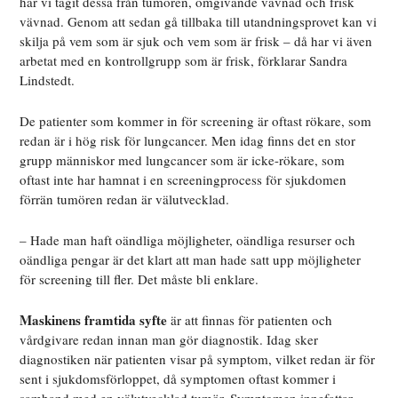
har vi tagit dessa från tumören, omgivande vävnad och frisk
vävnad. Genom att sedan gå tillbaka till utandningsprovet kan vi
skilja på vem som är sjuk och vem som är frisk – då har vi även
arbetat med en kontrollgrupp som är frisk, förklarar Sandra
Lindstedt.
De patienter som kommer in för screening är oftast rökare, som
redan är i hög risk för lungcancer. Men idag finns det en stor
grupp människor med lungcancer som är icke-rökare, som
oftast inte har hamnat i en screeningprocess för sjukdomen
förrän tumören redan är välutvecklad.
– Hade man haft oändliga möjligheter, oändliga resurser och
oändliga pengar är det klart att man hade satt upp möjligheter
för screening till fler. Det måste bli enklare.
Maskinens framtida syfte
är att finnas för patienten och
vårdgivare redan innan man gör diagnostik. Idag sker
diagnostiken när patienten visar på symptom, vilket redan är för
sent i sjukdomsförloppet, då symptomen oftast kommer i