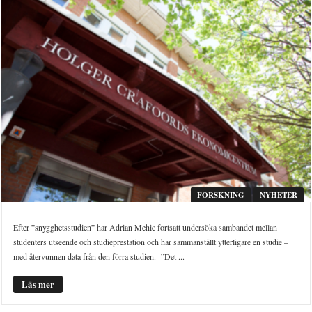
FORSKNING
NYHETER
Efter ”snygghetsstudien” har Adrian Mehic fortsatt undersöka sambandet mellan
studenters utseende och studieprestation och har sammanställt ytterligare en studie –
med återvunnen data från den förra studien. ”Det ...
Läs mer