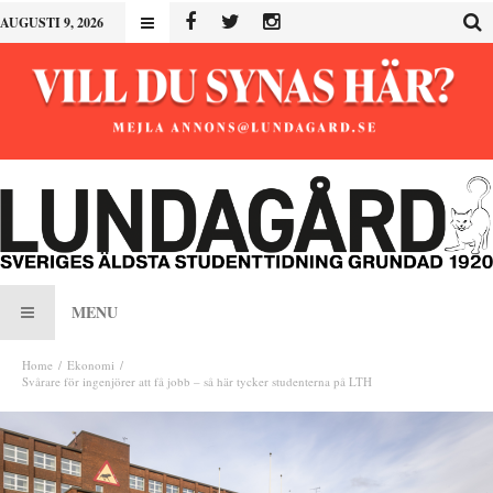
AUGUSTI 9, 2026
MENU
Home
Ekonomi
Svårare för ingenjörer att få jobb – så här tycker studenterna på LTH