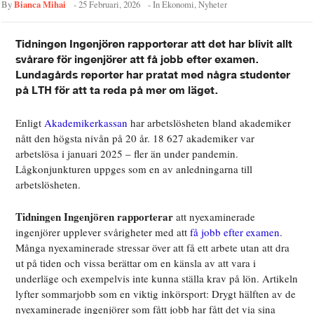
Bianca Mihai
By
-
25 Februari, 2026
- In
Ekonomi
,
Nyheter
Tidningen Ingenjören rapporterar att det har blivit allt
svårare för ingenjörer att få jobb efter examen.
Lundagårds reporter har pratat med några studenter
på LTH för att ta reda på mer om läget.
Enligt
Akademikerkassan
har arbetslösheten bland akademiker
nått den högsta nivån på 20 år. 18 627 akademiker var
arbetslösa i januari 2025 – fler än under pandemin.
Lågkonjunkturen uppges som en av anledningarna till
arbetslösheten.
Tidningen Ingenjören rapporterar
att nyexaminerade
ingenjörer upplever svårigheter med att
få jobb efter examen
.
Många nyexaminerade stressar över att få ett arbete utan att dra
ut på tiden och vissa berättar om en känsla av att vara i
underläge och exempelvis inte kunna ställa krav på lön. Artikeln
lyfter sommarjobb som en viktig inkörsport: Drygt hälften av de
nyexaminerade ingenjörer som fått jobb har fått det via sina