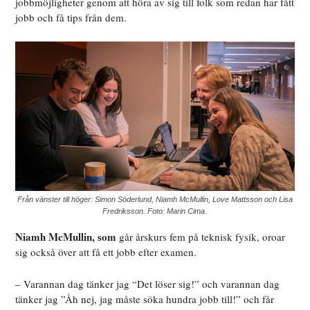
jobbmöjligheter genom att höra av sig till folk som redan har fått
jobb och få tips från dem.
Från vänster till höger: Simon Söderlund, Niamh McMullin, Love Mattsson och Lisa
Fredriksson. Foto: Marin Cima.
Niamh McMullin, som
går årskurs fem på teknisk fysik, oroar
sig också över att få ett jobb efter examen.
– Varannan dag tänker jag “Det löser sig!” och varannan dag
tänker jag ”Åh nej, jag måste söka hundra jobb till!” och får