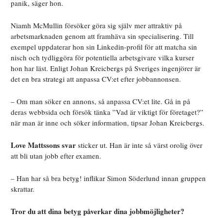
panik, säger hon.
Niamh McMullin försöker göra sig själv mer attraktiv på
arbetsmarknaden genom att framhäva sin specialisering. Till
exempel uppdaterar hon sin Linkedin-profil för att matcha sin
nisch och tydliggöra för potentiella arbetsgivare vilka kurser
hon har läst. Enligt Johan Kreicbergs
på Sveriges ingenjörer är
det en bra strategi att anpassa CV:et efter jobbannonsen.
– Om man söker en annons, så anpassa CV:et lite. Gå in på
deras webbsida och försök tänka ”Vad är viktigt för företaget?”
när man är inne och söker information, tipsar Johan Kreicbergs.
Love Mattssons svar
sticker ut. Han är inte så värst orolig över
att bli utan jobb efter examen.
– Han har så bra betyg! inflikar Simon Söderlund innan gruppen
skrattar.
Tror du att dina betyg påverkar dina jobbmöjligheter?