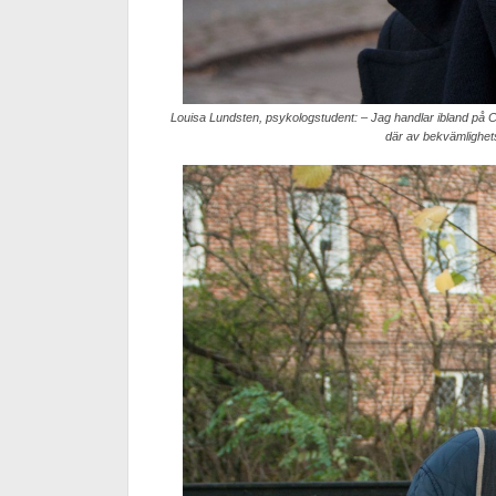
Louisa Lundsten, psykologstudent: – Jag handlar ibland på 
där av bekvämlighets