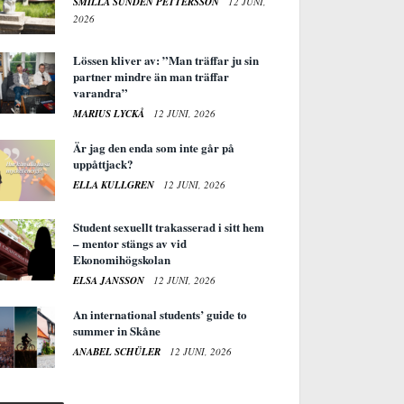
SMILLA SUNDÉN PETTERSSON
12 JUNI,
2026
Lössen kliver av: ”Man träffar ju sin
partner mindre än man träffar
varandra”
MARIUS LYCKÅ
12 JUNI, 2026
Är jag den enda som inte går på
uppåttjack?
ELLA KULLGREN
12 JUNI, 2026
Student sexuellt trakasserad i sitt hem
– mentor stängs av vid
Ekonomihögskolan
ELSA JANSSON
12 JUNI, 2026
An international students’ guide to
summer in Skåne
ANABEL SCHÜLER
12 JUNI, 2026