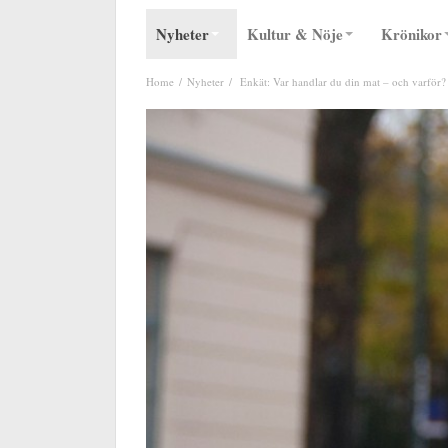
Nyheter
Kultur & Nöje
Krönikor
Home
Nyheter
Enkät: Var handlar du din mat – och varför?