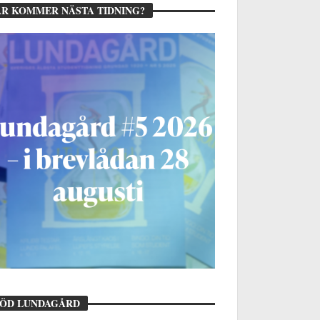
R KOMMER NÄSTA TIDNING?
TÖD LUNDAGÅRD