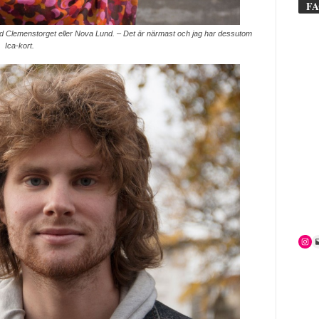
F
 vid Clemenstorget eller Nova Lund. – Det är närmast och jag har dessutom
Ica-kort.