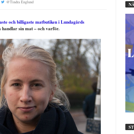
@
Tindra Englund
NÄ
aste och billigaste matbutiken i Lundagårds
a handlar sin mat – och varför.
S