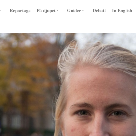
Reportage
På djupet
Guider
Debatt
In English