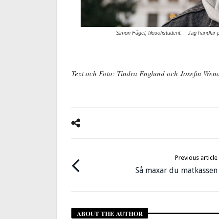
Simon Fågel, filosofistudent: – Jag handlar p
Text och Foto: Tindra Englund och Josefin We
Previous article
Så maxar du matkassen
ABOUT THE AUTHOR