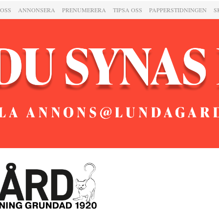
 OSS
ANNONSERA
PRENUMERERA
TIPSA OSS
PAPPERSTIDNINGEN
S