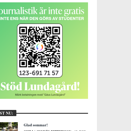
ST NU:
Glad sommar!