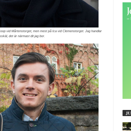
Coop vid Mårtenstorget, men mest på Ica vid Clemenstorget. Jag handlar
skäl, det är närmast dit jag bor.
JU