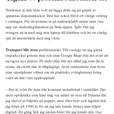
Telefonen är inte bara svår att lägga ifrån sig på grund av
apparnas dopaminkickar. Den har också blivit ett viktigt verktyg
i vardagen. För att komma in på nationsklubb måste man visa
upp sin studentlegitimation på Stuk-appen. Själv blir jag
tvungen att ta med mig min laptop till klubben och be en vänlig
själ att internetdela med mig i kön.
Transport blir även
problematiskt. Till vardags tar jag gärna
elsparkcykel genom stan och utan Google Maps blir det svårt att
navigera nya platser. På utekvällar blir det alltid jag som får ta
notan, då swish inte är tillgängligt. Även studenterna som lever
utan smartphone vittnar om de praktiska svårigheterna kring
valet att inte vara uppkopplade.
– Det är svårt för man blir konstant motarbetad i samhället. Det
mest opraktiska som hänt mig var under en resa till Dalarna där
jag skrivit ut biljetter på papper, men efter byte och tågstrul fick
jag böter på 1500 kr för att jag inte kunde förnya min biljett
digitalt. En gång fick jag nästan böter för jag kunde inte visa