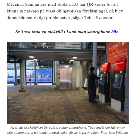
Mecenat. Samma sak med skolan, LU har QR-koder för att
kunna ta närvaro på vissa obligatoriska föreläsningar, då blev
dumtelefonen riktigt problematisk, säger Tekla Svensson.
Se Tova testa en utekväll i Lund utan smartphone
här
.
Även att åka kollektivt blir svårare utan smartphone. Tova använder här en av
biljettautomaterna på Lunds centralstation för att köpa en biljett. Foto: Neo Wikman.