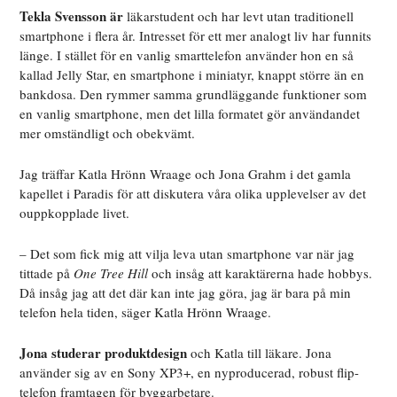
Tekla Svensson är
läkarstudent och har levt utan traditionell
smartphone i flera år. Intresset för ett mer analogt liv har funnits
länge. I stället för en vanlig smarttelefon använder hon en så
kallad Jelly Star, en smartphone i miniatyr, knappt större än en
bankdosa. Den rymmer samma grundläggande funktioner som
en vanlig smartphone, men det lilla formatet gör användandet
mer omständligt och obekvämt.
Jag träffar Katla Hrönn Wraage och Jona Grahm i det gamla
kapellet i Paradis för att diskutera våra olika upplevelser av det
ouppkopplade livet.
– Det som fick mig att vilja leva utan smartphone var när jag
tittade på
One Tree Hill
och insåg att karaktärerna hade hobbys.
Då insåg jag att det där kan inte jag göra, jag är bara på min
telefon hela tiden, säger Katla Hrönn Wraage.
Jona studerar produktdesign
och Katla till läkare. Jona
använder sig av en Sony XP3+, en nyproducerad, robust flip-
telefon framtagen för byggarbetare.