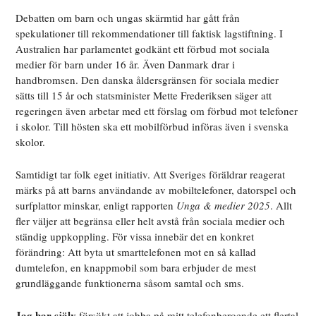
D
e
batten om barn och ungas skärmtid har gått från
spekulationer till rekommendationer till faktisk lagstiftning. I
Australien har parlamentet godkänt ett förbud mot sociala
medier för barn under 16 år. Även Danmark drar i
handbromsen. Den danska åldersgränsen för sociala medier
sätts till 15 år och statsminister Mette Frederiksen säger att
regeringen även arbetar med ett förslag om förbud mot telefoner
i skolor. Till hösten ska ett mobilförbud införas även i svenska
skolor.
Samtidigt tar folk eget initiativ. Att Sveriges föräldrar reagerat
märks på att barns användande av mobiltelefoner, datorspel och
surfplattor minskar, enligt rapporten
Unga & medier 2025
. Allt
fler väljer att begränsa eller helt avstå från sociala medier och
ständig uppkoppling. För vissa innebär det en konkret
förändring: Att byta ut smarttelefonen mot en så kallad
dumtelefon, en knappmobil som bara erbjuder de mest
grundläggande funktionerna såsom samtal och sms.
Jag har själv
försökt att jobba på mitt telefonberoende ett flertal