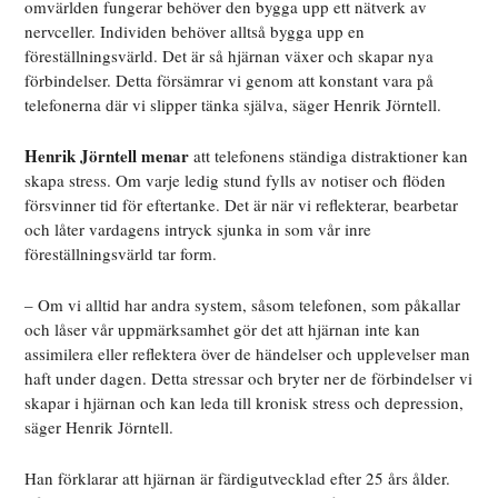
omvärlden fungerar behöver den bygga upp ett nätverk av
nervceller. Individen behöver alltså bygga upp en
föreställningsvärld. Det är så hjärnan växer och skapar nya
förbindelser. Detta försämrar vi genom att konstant vara på
telefonerna där vi slipper tänka själva, säger Henrik Jörntell.
Henrik Jörntell menar
att telefonens ständiga distraktioner kan
skapa stress. Om varje ledig stund fylls av notiser och flöden
försvinner tid för eftertanke. Det är när vi reflekterar, bearbetar
och låter vardagens intryck sjunka in som vår inre
föreställningsvärld tar form.
– Om vi alltid har andra system, såsom telefonen, som påkallar
och låser vår uppmärksamhet gör det att hjärnan inte kan
assimilera eller reflektera över de händelser och upplevelser man
haft under dagen. Detta stressar och bryter ner de förbindelser vi
skapar i hjärnan och kan leda till kronisk stress och depression,
säger Henrik Jörntell.
Han förklarar att hjärnan är färdigutvecklad efter 25 års ålder.