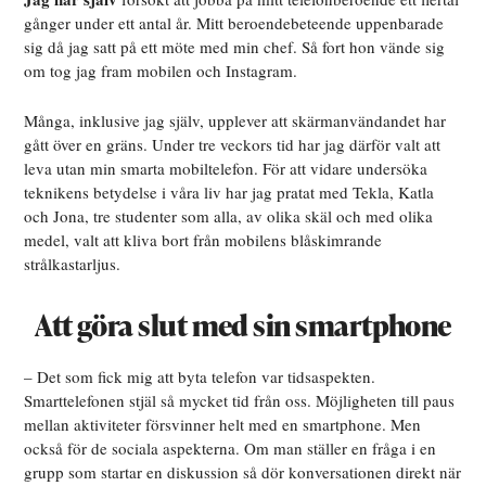
gånger under ett antal år. Mitt beroendebeteende uppenbarade
sig då jag satt på ett möte med min chef. Så fort hon vände sig
om tog jag fram mobilen och Instagram.
Många, inklusive jag själv, upplever att skärmanvändandet har
gått över en gräns. Under tre veckors tid har jag därför valt att
leva utan min smarta mobiltelefon. För att vidare undersöka
teknikens betydelse i våra liv har jag pratat med Tekla, Katla
och Jona, tre studenter som alla, av olika skäl och med olika
medel, valt att kliva bort från mobilens blåskimrande
strålkastarljus.
Att göra slut med sin smartphone
– Det som fick mig att byta telefon var tidsaspekten.
Smarttelefonen stjäl så mycket tid från oss. Möjligheten till paus
mellan aktiviteter försvinner helt med en smartphone. Men
också för de sociala aspekterna. Om man ställer en fråga i en
grupp som startar en diskussion så dör konversationen direkt när