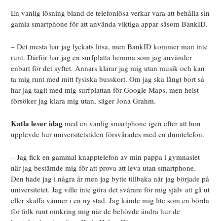
En vanlig lösning bland de telefonlösa verkar vara att behålla sin
gamla smartphone för att använda viktiga appar såsom BankID.
– Det mesta har jag lyckats lösa, men BankID kommer man inte
runt. Därför har jag en surfplatta hemma som jag använder
enbart för det syftet. Annars klarar jag mig utan musik och kan
ta mig runt med mitt fysiska busskort. Om jag ska långt bort så
har jag tagit med mig surfplattan för Google Maps, men helst
försöker jag klara mig utan, säger Jona Grahm.
Katla lever idag
med en vanlig smartphone igen efter att hon
upplevde hur universitetstiden försvårades med en dumtelefon.
– Jag fick en gammal knapptelefon av min pappa i gymnasiet
när jag bestämde mig för att prova att leva utan smartphone.
Den hade jag i några år men jag bytte tillbaka när jag började på
universitetet. Jag ville inte göra det svårare för mig själv att gå ut
eller skaffa vänner i en ny stad. Jag kände mig lite som en börda
för folk runt omkring mig när de behövde ändra hur de