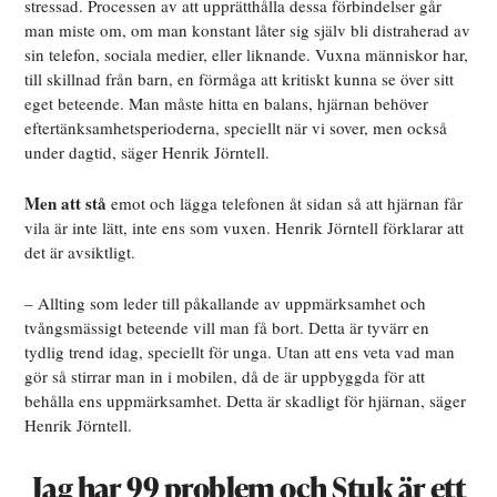
stressad. Processen av att upprätthålla dessa förbindelser går
man miste om, om man konstant låter sig själv bli distraherad av
sin telefon, sociala medier, eller liknande. Vuxna människor har,
till skillnad från barn, en förmåga att kritiskt kunna se över sitt
eget beteende. Man måste hitta en balans, hjärnan behöver
eftertänksamhetsperioderna, speciellt när vi sover, men också
under dagtid, säger Henrik Jörntell.
Men att stå
emot och lägga telefonen åt sidan så att hjärnan får
vila är inte lätt, inte ens som vuxen. Henrik Jörntell förklarar att
det är avsiktligt.
– Allting som leder till påkallande av uppmärksamhet och
tvångsmässigt beteende vill man få bort. Detta är tyvärr en
tydlig trend idag, speciellt för unga. Utan att ens veta vad man
gör så stirrar man in i mobilen, då de är uppbyggda för att
behålla ens uppmärksamhet. Detta är skadligt för hjärnan, säger
Henrik Jörntell.
Jag har 99 problem och Stuk är ett