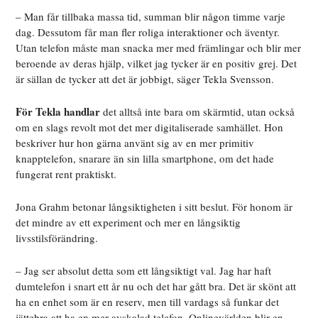
– Man får tillbaka massa tid, summan blir någon timme varje
dag. Dessutom får man fler roliga interaktioner och äventyr.
Utan telefon måste man snacka mer med främlingar och blir mer
beroende av deras hjälp, vilket jag tycker är en positiv grej. Det
är sällan de tycker att det är jobbigt, säger Tekla Svensson.
För Tekla handlar
det alltså inte bara om skärmtid, utan också
om en slags revolt mot det mer digitaliserade samhället. Hon
beskriver hur hon gärna använt sig av en mer primitiv
knapptelefon, snarare än sin lilla smartphone, om det hade
fungerat rent praktiskt.
Jona Grahm betonar långsiktigheten i sitt beslut. För honom är
det mindre av ett experiment och mer en långsiktig
livsstilsförändring.
– Jag ser absolut detta som ett långsiktigt val. Jag har haft
dumtelefon i snart ett år nu och det har gått bra. Det är skönt att
ha en enhet som är en reserv, men till vardags så funkar det
jättebra att ha en mer avskalad telefon. Onlinevärlden blir en