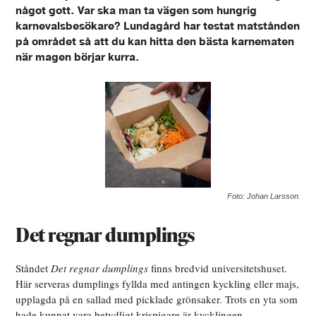
något gott. Var ska man ta vägen som hungrig
karnevalsbesökare? Lundagård har testat matstånden
på området så att du kan hitta den bästa karnematen
när magen börjar kurra.
Foto: Johan Larsson.
Det regnar dumplings
Ståndet
Det regnar dumplings
finns bredvid universitetshuset.
Här serveras dumplings fyllda med antingen kyckling eller majs,
upplagda på en sallad med picklade grönsaker. Trots en yta som
hade kunnat vara betydligt krispigare är kycklingen