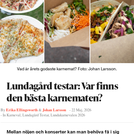
Vad är årets godaste karnemat? Foto: Johan Larsson.
Lundagård testar: Var finns
den bästa karnematen?
Erika Ellingsworth
Johan Larsson
By
&
-
22 Maj, 2026
- In
Karneval
,
Lundagård Testar
,
Lundakarnevalen 2026
Mellan nöjen och konserter kan man behöva få i sig