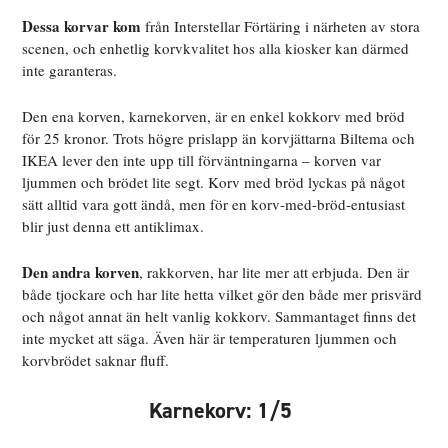
Dessa korvar kom
från Interstellar Förtäring i närheten av stora
scenen, och enhetlig korvkvalitet hos alla kiosker kan därmed
inte garanteras.
Den ena korven, karnekorven, är en enkel kokkorv med bröd
för 25 kronor. Trots högre prislapp än korvjättarna Biltema och
IKEA lever den inte upp till förväntningarna – korven var
ljummen och brödet lite segt. Korv med bröd lyckas på något
sätt alltid vara gott ändå, men för en korv-med-bröd-entusiast
blir just denna ett antiklimax.
Den andra korven
, rakkorven, har lite mer att erbjuda. Den är
både tjockare och har lite hetta vilket gör den både mer prisvärd
och något annat än helt vanlig kokkorv. Sammantaget finns det
inte mycket att säga. Även här är temperaturen ljummen och
korvbrödet saknar fluff.
Karnekorv: 1/5