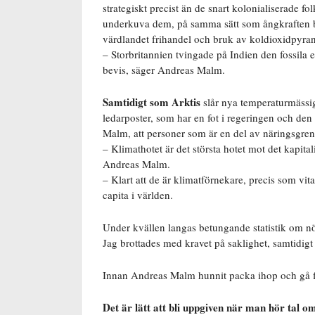
strategiskt precist än de snart kolonialiserade 
underkuva dem, på samma sätt som ångkraften be
värdlandet frihandel och bruk av koldioxidpyra
– Storbritannien tvingade på Indien den fossila
bevis, säger Andreas Malm.
Samtidigt som Arktis
slår nya temperaturmässi
ledarposter, som har en fot i regeringen och den 
Malm, att personer som är en del av näringsgrene
– Klimathotet är det största hotet mot det kapit
Andreas Malm.
– Klart att de är klimatförnekare, precis som vit
capita i världen.
Under kvällen langas betungande statistik om nö
Jag brottades med kravet på saklighet, samtidigt 
Innan Andreas Malm hunnit packa ihop och gå fi
Det är lätt att bli uppgiven när man hör tal 