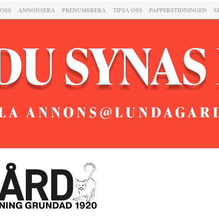
 OSS
ANNONSERA
PRENUMERERA
TIPSA OSS
PAPPERSTIDNINGEN
S