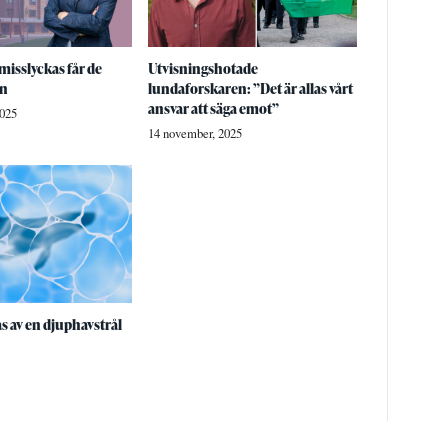
isslyckas får de
Utvisningshotade
en
lundaforskaren: ”Det är allas vårt
ansvar att säga emot”
2025
14 november, 2025
as av en djuphavstrål