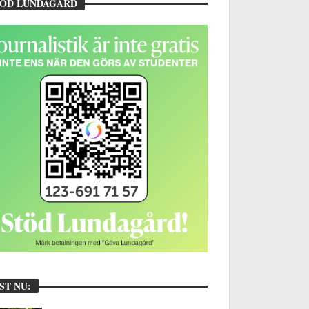
TÖD LUNDAGÅRD
ST NU: