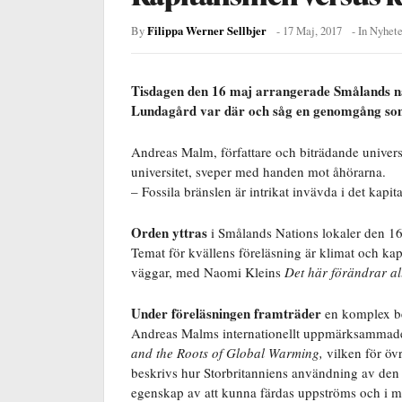
Filippa Werner Sellbjer
By
-
17 Maj, 2017
- In
Nyhete
Tisdagen den 16 maj arrangerade Smålands nat
Lundagård var där och såg en genomgång som 
Andreas Malm, författare och biträdande univers
universitet, sveper med handen mot åhörarna.
– Fossila bränslen är intrikat invävda i det kapit
Orden yttras
i Smålands Nations lokaler den 16/
Temat för kvällens föreläsning är klimat och kap
väggar, med Naomi Kleins
Det här förändrar al
Under föreläsningen framträder
en komplex ber
Andreas Malms internationellt uppmärksammad
and the Roots of Global Warming,
vilken för övr
beskrivs hur Storbritanniens användning av de
egenskap av att kunna färdas uppströms och i m