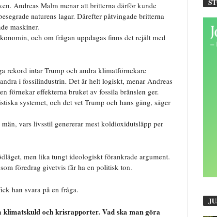
S
folken. Andreas Malm menar att britterna därför kunde
segrade naturens lagar. Därefter påtvingade britterna
nde maskiner.
 ekonomin, och om frågan uppdagas finns det rejält med
ga rekord intar Trump och andra klimatförnekare
andra i fossilindustrin. Det är helt logiskt, menar Andreas
n förnekar effekterna bruket av fossila bränslen ger.
alistiska systemet, och det vet Trump och hans gäng, säger
a män, vars livsstil genererar mest koldioxidutsläpp per
dläget, men lika tungt ideologiskt förankrade argument.
som föredrag givetvis får ha en politisk ton.
ck han svara på en fråga.
JU
om klimatskuld och krisrapporter. Vad ska man göra