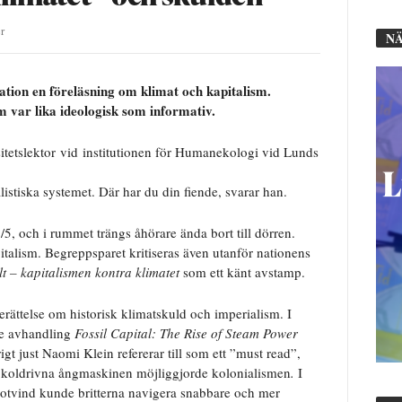
r
NÄ
ion en föreläsning om klimat och kapitalism.
var lika ideologisk som informativ.
itetslektor vid institutionen för Humanekologi vid Lunds
alistiska systemet. Där har du din fiende, svarar han.
5, och i rummet trängs åhörare ända bort till dörren.
italism. Begreppsparet kritiseras även utanför nationens
lt – kapitalismen kontra klimatet
som ett känt avstamp.
ättelse om historisk klimatskuld och imperialism. I
e avhandling
Fossil Capital: The Rise of Steam Power
igt just Naomi Klein refererar till som ett ”must read”,
n koldrivna ångmaskinen möjliggjorde kolonialismen
.
I
otvind kunde britterna navigera snabbare och mer