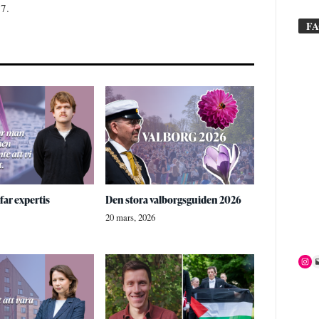
17.
F
far expertis
Den stora valborgsguiden 2026
20 mars, 2026