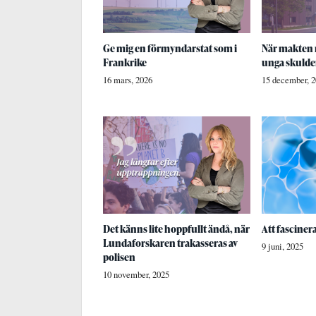
Ge mig en förmyndarstat som i
När makten m
Frankrike
unga skuld
16 mars, 2026
15 december, 
Det känns lite hoppfullt ändå, när
Att fasciner
Lundaforskaren trakasseras av
9 juni, 2025
polisen
10 november, 2025