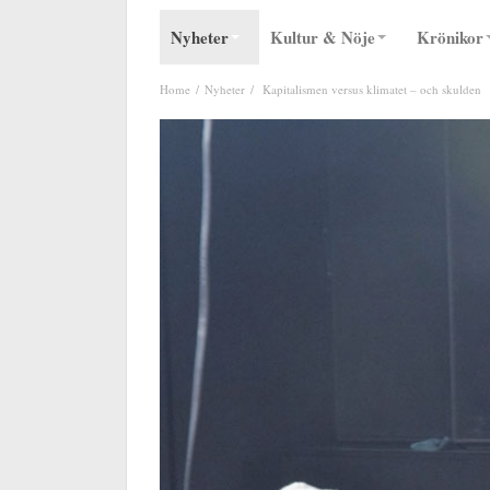
Nyheter
Kultur & Nöje
Krönikor
Home
Nyheter
Kapitalismen versus klimatet – och skulden