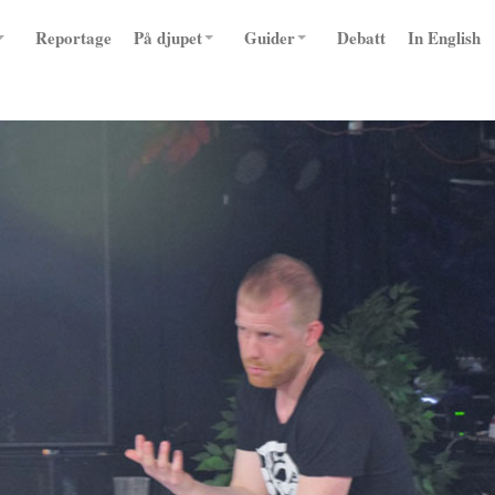
Reportage
På djupet
Guider
Debatt
In English