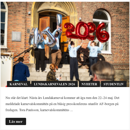
KARNEVAL
LUNDAKARNEVALEN 2026
NYHETER
STUDENTLIV
Nu står det klart: Nästa års Lundakarneval kommer att äga rum den 22–24 maj. Det
meddelade karnevalskommittén på en blåsig presskonferens utanför AF-borgen på
fredagen. Tora Paulsson, karnevalskommitténs ...
Läs mer