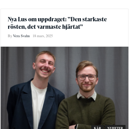
Nya Lus om uppdraget: ”Den starkaste
rösten, det varmaste hjärtat”
By
Vera Svahn
18 mars, 2025
KÅR
NYHETER