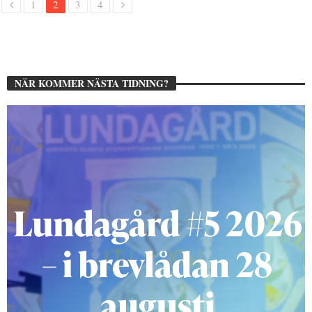
1
2
3
4
NÄR KOMMER NÄSTA TIDNING?