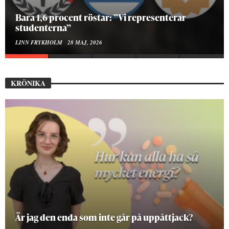
Hur bygger man en Lundakarneval?
ELISE RALSTON SAMUELSON
24 MAJ, 2026
KRÖNIKA
På stadsbiblioteket hittar jag det mänskliga