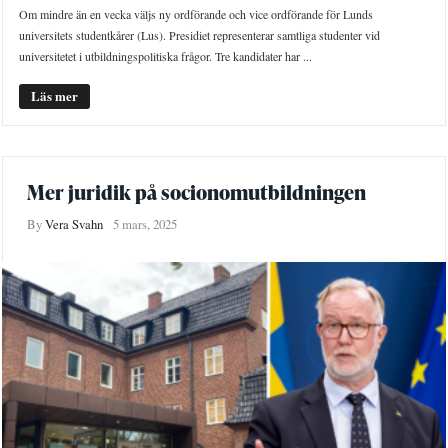
Om mindre än en vecka väljs ny ordförande och vice ordförande för Lunds
universitets studentkårer (Lus). Presidiet representerar samtliga studenter vid
universitetet i utbildningspolitiska frågor. Tre kandidater har ...
Läs mer
Mer juridik på socionomutbildningen
By
Vera Svahn
5 mars, 2025