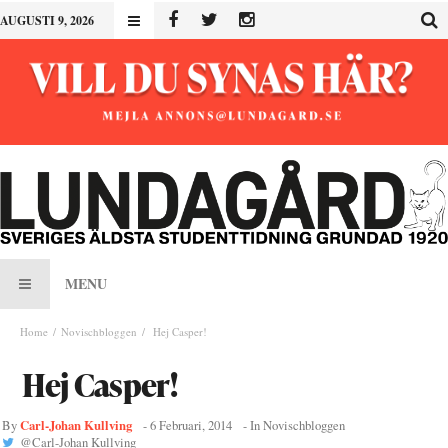
AUGUSTI 9, 2026
MENU
Home
Novischbloggen
Hej Casper!
Hej Casper!
Carl-Johan Kullving
By
-
6 Februari, 2014
- In
Novischbloggen
@
Carl-Johan Kullving