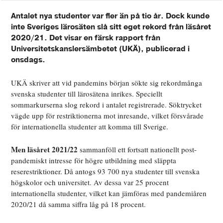
Antalet nya studenter var fler än på tio år. Dock kunde
inte Sveriges lärosäten slå sitt eget rekord från läsåret
2020/21. Det visar en färsk rapport från
Universitetskanslersämbetet (UKÄ), publicerad i
onsdags.
UKÄ skriver att vid pandemins början sökte sig rekordmånga
svenska studenter till lärosätena inrikes. Speciellt
sommarkurserna slog rekord i antalet registrerade. Söktrycket
vägde upp för restriktionerna mot inresande, vilket försvårade
för internationella studenter att komma till Sverige.
Men läsåret 2021/22
sammanföll ett fortsatt nationellt post-
pandemiskt intresse för högre utbildning med släppta
reserestriktioner. Då antogs 93 700 nya studenter till svenska
högskolor och universitet. Av dessa var 25 procent
internationella studenter, vilket kan jämföras med pandemiåren
2020/21 då samma siffra låg på 18 procent.