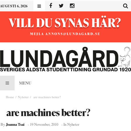
AUGUSTI 6, 2026
MENU
Home
Nyheter
are machines better?
are machines better?
Joanna Tsai
By
-
19 November, 2010
- In
Nyheter