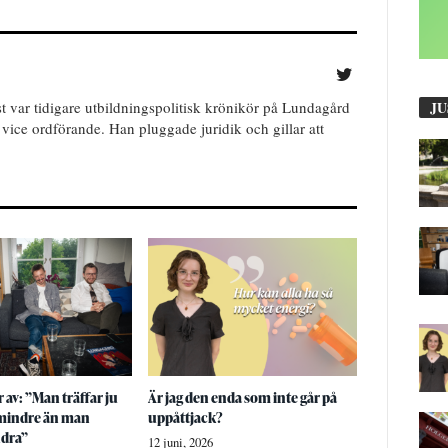
 var tidigare utbildningspolitisk krönikör på Lundagård
JU
 vice ordförande. Han pluggade juridik och gillar att
 av: ”Man träffar ju
Är jag den enda som inte går på
 mindre än man
uppåttjack?
ndra”
12 juni, 2026