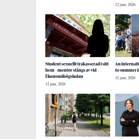
12 juni, 2026
Student sexuellt trakasserad i sitt
An internati
hem – mentor stängs av vid
to summer i
Ekonomihögskolan
12 juni, 2026
12 juni, 2026