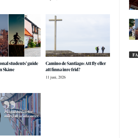
F
onal students’ guide
Camino de Santiago: Att fly eller
n Skåne
att finna inre frid?
11 juni, 2026