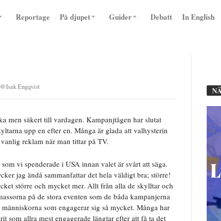
Reportage
På djupet
Guider
Debatt
In English
@
Isak Engqvist
NÄ
saka men säkert till vardagen. Kampanjtågen har slutat
yltarna upp en efter en. Många är glada att valhysterin
te vanlig reklam när man tittar på TV.
om vi spenderade i USA innan valet är svårt att säga.
ker jag ändå sammanfattar det hela väldigt bra; större!
ket större och mycket mer. Allt från alla de skylltar och
lkmassorna på de stora eventen som de båda kampanjerna
l av människorna som engagerar sig så mycket. Många har
it som allra mest engagerade längtar efter att få ta det