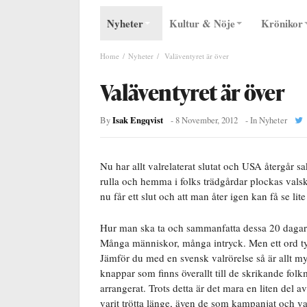
Nyheter
Kultur & Nöje
Krönikor
Home
Nyheter
Valäventyret är över
Valäventyret är över
Isak Engqvist
By
-
8 November, 2012
- In
Nyheter
Nu har allt valrelaterat slutat och USA återgår 
rulla och hemma i folks trädgårdar plockas valsk
nu får ett slut och att man åter igen kan få se li
Hur man ska ta och sammanfatta dessa 20 dagar s
Många människor, många intryck. Men ett ord tyc
Jämför du med en svensk valrörelse så är allt myc
knappar som finns överallt till de skrikande fo
arrangerat. Trots detta är det mara en liten de
varit trötta länge, även de som kampanjat och var