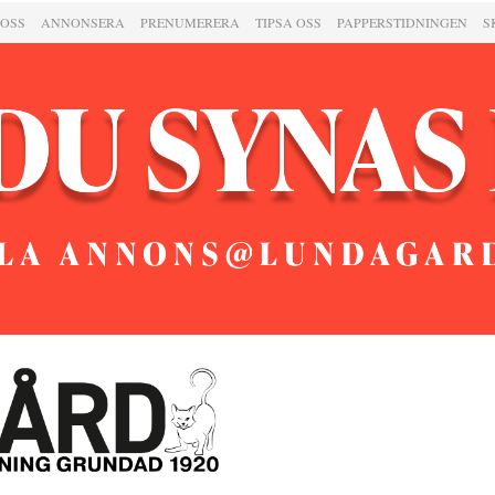
 OSS
ANNONSERA
PRENUMERERA
TIPSA OSS
PAPPERSTIDNINGEN
S