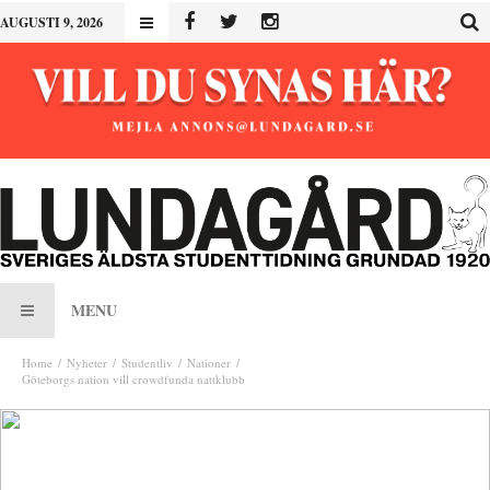
AUGUSTI 9, 2026
MENU
Home
Nyheter
Studentliv
Nationer
Göteborgs nation vill crowdfunda nattklubb