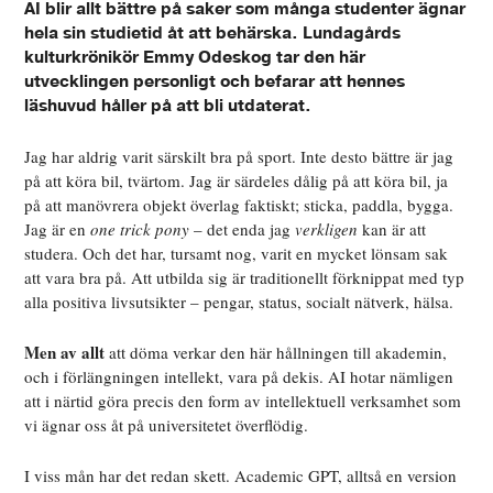
AI blir allt bättre på saker som många studenter ägnar
hela sin studietid åt att behärska. Lundagårds
kulturkrönikör Emmy Odeskog tar den här
utvecklingen personligt och befarar att hennes
läshuvud håller på att bli utdaterat.
Jag har aldrig varit särskilt bra på sport. Inte desto bättre är jag
på att köra bil, tvärtom. Jag är särdeles dålig på att köra bil, ja
på att manövrera objekt överlag faktiskt; sticka, paddla, bygga.
Jag är en
one trick pony
– det enda jag
verkligen
kan är att
studera. Och det har, tursamt nog, varit en mycket lönsam sak
att vara bra på. Att utbilda sig är traditionellt förknippat med typ
alla positiva livsutsikter – pengar, status, socialt nätverk, hälsa.
Men av allt
att döma verkar den här hållningen till akademin,
och i förlängningen intellekt, vara på dekis. AI hotar nämligen
att i närtid göra precis den form av intellektuell verksamhet som
vi ägnar oss åt på universitetet överflödig.
I viss mån har det redan skett. Academic GPT, alltså en version