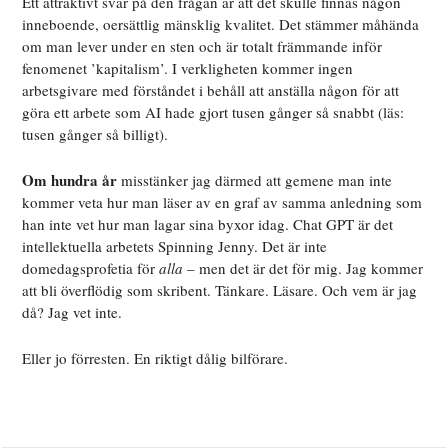
Ett attraktivt svar på den frågan är att det skulle finnas någon
inneboende, oersättlig mänsklig kvalitet. Det stämmer måhända
om man lever under en sten och är totalt främmande inför
fenomenet ’kapitalism’. I verkligheten kommer ingen
arbetsgivare med förståndet i behåll att anställa någon för att
göra ett arbete som AI hade gjort tusen gånger så snabbt (läs:
tusen gånger så billigt).
Om hundra år
misstänker jag därmed att gemene man inte
kommer veta hur man läser av en graf av samma anledning som
han inte vet hur man lagar sina byxor idag. Chat GPT är det
intellektuella arbetets Spinning Jenny. Det är inte
domedagsprofetia för
alla
– men det är det för mig. Jag kommer
att bli överflödig som skribent. Tänkare. Läsare. Och vem är jag
då? Jag vet inte.
Eller jo förresten. En riktigt dålig bilförare.