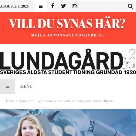
AUGUSTI 7, 2026
MENU
Home
Krönikor
Jag är nobody i en värld som inte premierar intelligens