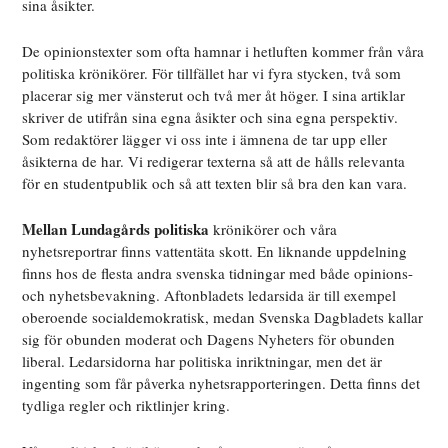
sina åsikter.
De opinionstexter som ofta hamnar i hetluften kommer från våra
politiska krönikörer. För tillfället har vi fyra stycken, två som
placerar sig mer vänsterut och två mer åt höger. I sina artiklar
skriver de utifrån sina egna åsikter och sina egna perspektiv.
Som redaktörer lägger vi oss inte i ämnena de tar upp eller
åsikterna de har. Vi redigerar texterna så att de hålls relevanta
för en studentpublik och så att texten blir så bra den kan vara.
Mellan Lundagårds politiska
krönikörer och våra
nyhetsreportrar finns vattentäta skott. En liknande uppdelning
finns hos de flesta andra svenska tidningar med både opinions-
och nyhetsbevakning. Aftonbladets ledarsida är till exempel
oberoende socialdemokratisk, medan Svenska Dagbladets kallar
sig för obunden moderat och Dagens Nyheters för obunden
liberal. Ledarsidorna har politiska inriktningar, men det är
ingenting som får påverka nyhetsrapporteringen. Detta finns det
tydliga regler och riktlinjer kring.