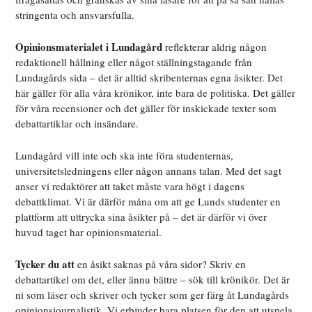
stringenta och ansvarsfulla.
Opinionsmaterialet i Lundagård
reflekterar aldrig någon
redaktionell hållning eller något ställningstagande från
Lundagårds sida – det är alltid skribenternas egna åsikter. Det
här gäller för alla våra krönikor, inte bara de politiska. Det gäller
för våra recensioner och det gäller för inskickade texter som
debattartiklar och insändare.
Lundagård vill inte och ska inte föra studenternas,
universitetsledningens eller någon annans talan. Med det sagt
anser vi redaktörer att taket måste vara högt i dagens
debattklimat. Vi är därför måna om att ge Lunds studenter en
plattform att uttrycka sina åsikter på – det är därför vi över
huvud taget har opinionsmaterial.
Tycker du att
en åsikt saknas på våra sidor? Skriv en
debattartikel om det, eller ännu bättre – sök till krönikör. Det är
ni som läser och skriver och tycker som ger färg åt Lundagårds
opinionsjournalistik. Vi erbjuder bara platsen för den att utspela