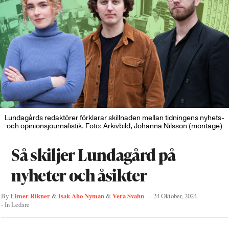
Lundagårds redaktörer förklarar skillnaden mellan tidningens nyhets-
och opinionsjournalistik. Foto: Arkivbild, Johanna Nilsson (montage)
Så skiljer Lundagård på
nyheter och åsikter
Elmer Rikner
Isak Aho Nyman
Vera Svahn
By
&
&
-
24 Oktober, 2024
- In
Ledare