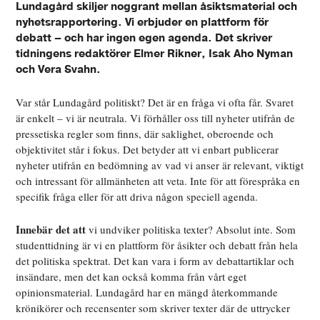
Lundagård skiljer noggrant mellan åsiktsmaterial och
nyhetsrapportering. Vi erbjuder en plattform för
debatt – och har ingen egen agenda. Det skriver
tidningens redaktörer Elmer Rikner, Isak Aho Nyman
och Vera Svahn.
Var står Lundagård politiskt? Det är en fråga vi ofta får. Svaret
är enkelt – vi är neutrala. Vi förhåller oss till nyheter utifrån de
pressetiska regler som finns, där saklighet, oberoende och
objektivitet står i fokus. Det betyder att vi enbart publicerar
nyheter utifrån en bedömning av vad vi anser är relevant, viktigt
och intressant för allmänheten att veta. Inte för att förespråka en
specifik fråga eller för att driva någon speciell agenda.
Innebär det att
vi undviker politiska texter? Absolut inte. Som
studenttidning är vi en plattform för åsikter och debatt från hela
det politiska spektrat. Det kan vara i form av debattartiklar och
insändare, men det kan också komma från vårt eget
opinionsmaterial. Lundagård har en mängd återkommande
krönikörer och recensenter som skriver texter där de uttrycker