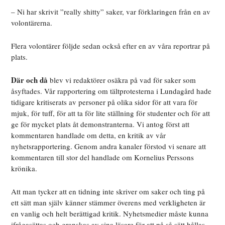
– Ni har skrivit ”really shitty” saker, var förklaringen från en av
volontärerna.
Flera volontärer följde sedan också efter en av våra reportrar på
plats.
Där och då
blev vi redaktörer osäkra på vad för saker som
åsyftades. Vår rapportering om tältprotesterna i Lundagård hade
tidigare kritiserats av personer på olika sidor för att vara för
mjuk, för tuff, för att ta för lite ställning för studenter och för att
ge för mycket plats åt demonstranterna. Vi antog först att
kommentaren handlade om detta, en kritik av vår
nyhetsrapportering. Genom andra kanaler förstod vi senare att
kommentaren till stor del handlade om Kornelius Perssons
krönika.
Att man tycker att en tidning inte skriver om saker och ting på
ett sätt man själv känner stämmer överens med verkligheten är
en vanlig och helt berättigad kritik. Nyhetsmedier måste kunna
ifrågasättas och granskas av sina läsare för att på så sätt hållas