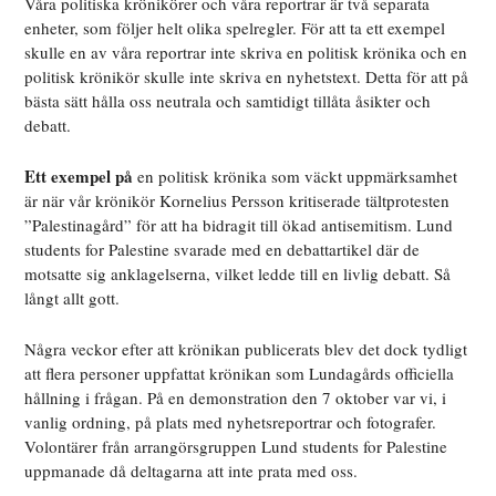
Våra politiska krönikörer och våra reportrar är två separata
enheter, som följer helt olika spelregler. För att ta ett exempel
skulle en av våra reportrar inte skriva en politisk krönika och en
politisk krönikör skulle inte skriva en nyhetstext. Detta för att på
bästa sätt hålla oss neutrala och samtidigt tillåta åsikter och
debatt.
Ett exempel på
en politisk krönika som väckt uppmärksamhet
är när vår krönikör Kornelius Persson kritiserade tältprotesten
”Palestinagård” för att ha bidragit till ökad antisemitism. Lund
students for Palestine svarade med en debattartikel där de
motsatte sig anklagelserna, vilket ledde till en livlig debatt. Så
långt allt gott.
Några veckor efter att krönikan publicerats blev det dock tydligt
att flera personer uppfattat krönikan som Lundagårds officiella
hållning i frågan. På en demonstration den 7 oktober var vi, i
vanlig ordning, på plats med nyhetsreportrar och fotografer.
Volontärer från arrangörsgruppen Lund students for Palestine
uppmanade då deltagarna att inte prata med oss.