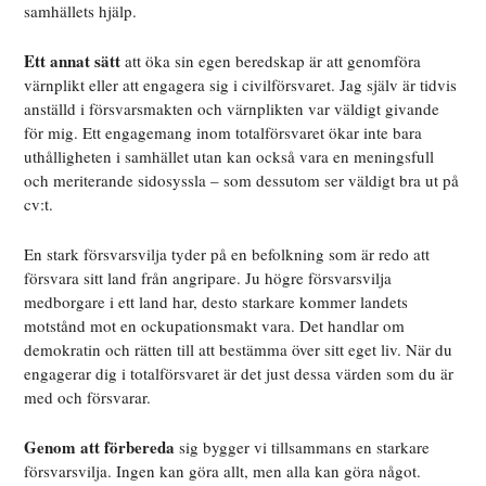
samhällets hjälp.
Ett annat sätt
att öka sin egen beredskap är att genomföra
värnplikt eller att engagera sig i civilförsvaret. Jag själv är tidvis
anställd i försvarsmakten och värnplikten var väldigt givande
för mig. Ett engagemang inom totalförsvaret ökar inte bara
uthålligheten i samhället utan kan också vara en meningsfull
och meriterande sidosyssla – som dessutom ser väldigt bra ut på
cv:t.
En stark försvarsvilja tyder på en befolkning som är redo att
försvara sitt land från angripare. Ju högre försvarsvilja
medborgare i ett land har, desto starkare kommer landets
motstånd mot en ockupationsmakt vara. Det handlar om
demokratin och rätten till att bestämma över sitt eget liv. När du
engagerar dig i totalförsvaret är det just dessa värden som du är
med och försvarar.
Genom att förbereda
sig bygger vi tillsammans en starkare
försvarsvilja. Ingen kan göra allt, men alla kan göra något.