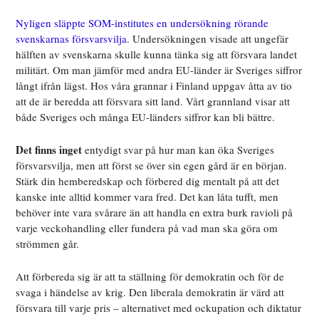
Nyligen släppte SOM-institutes en undersökning rörande
svenskarnas försvarsvilja.
Undersökningen visade att ungefär
hälften av svenskarna skulle kunna tänka sig att försvara landet
militärt. Om man jämför med andra EU-länder är Sveriges siffror
långt ifrån lägst. Hos våra grannar i Finland uppgav åtta av tio
att de är beredda att försvara sitt land. Vårt grannland visar att
både Sveriges och många EU-länders siffror kan bli bättre.
Det finns inget
entydigt svar på hur man kan öka Sveriges
försvarsvilja, men att först se över sin egen gård är en början.
Stärk din hemberedskap och förbered dig mentalt på att det
kanske inte alltid kommer vara fred. Det kan låta tufft, men
behöver inte vara svårare än att handla en extra burk ravioli på
varje veckohandling eller fundera på vad man ska göra om
strömmen går.
Att förbereda sig är att ta ställning för demokratin och för de
svaga i händelse av krig. Den liberala demokratin är värd att
försvara till varje pris – alternativet med ockupation och diktatur