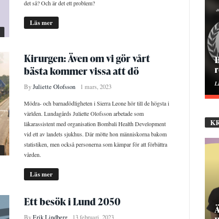
det så? Och är det ett problem?
Läs mer
Kirurgen: Även om vi gör vårt
H
bästa kommer vissa att dö
E
By
Juliette Olofsson
1 mars, 2023
Mödra- och barnadödligheten i Sierra Leone hör till de högsta i
världen. Lundagårds Juliette Olofsson arbetade som
K
läkarassistent med organisation Bombali Health Development
vid ett av landets sjukhus. Där mötte hon människorna bakom
statistiken, men också personerna som kämpar för att förbättra
vården.
Läs mer
Ett besök i Lund 2050
P
By
Erik Lindberg
13 februari, 2023