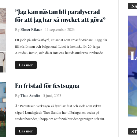
NÄ
”Jag kan nästan bli paralyserad
för att jag har så mycket att göra”
By
Elmer Rikner
11 september, 2023
Ett jobb på advokatbyrå, ett annat som crossfit-tränare. Lägg där
till körförman och balgeneral. Livet är hektiskt för 20-åriga
Almida Cinthio, och då är inte ens heltidsstudierna inräknade.
Läs mer
En fristad för festsugna
By
Thea Sandin
5 juni, 2023
Är Parentesen verkligen så fylld av fest och stök som ryktet
säger? Lundagårds Thea Sandin har tillbringat en vecka på
studentboendet, i hopp om att förstå hur det egentligen står till.
Läs mer
S