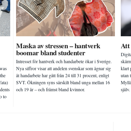
Maska av stressen – hantverk
Att
boomar bland studenter
Digit
Intresset för hantverk och handarbete ökar i Sverige.
skärm
 was
Nya siffror visar att andelen svenskar som ägnar sig
klart
the
åt handarbete har gått från 24 till 31 procent, enligt
utan 
Yata)
SVT. Ökningen syns särskilt bland unga mellan 16
Myllä
udents
och 19 år – och främst bland kvinnor.
själv.
o to