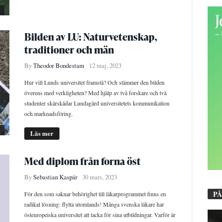
Bilden av LU: Naturvetenskap,
traditioner och män
By
Theodor Bondestam
12 maj, 2023
Hur vill Lunds universitet framstå? Och stämmer den bilden
överens med verkligheten? Med hjälp av två forskare och två
studenter skärskådar Lundagård universitetets kommunikation
och marknadsföring.
Läs mer
Med diplom från forna öst
By
Sebastian Kaspár
30 mars, 2023
PÅ
För den som saknar behörighet till läkarprogrammet finns en
radikal lösning: flytta utomlands! Många svenska läkare har
östeuropeiska universitet att tacka för sina utbildningar. Varför är