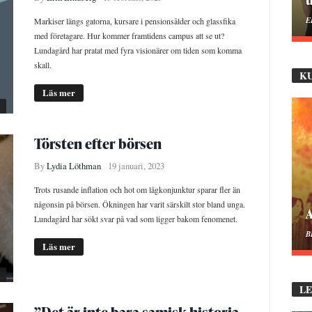
M
Markiser längs gatorna, kursare i pensionsålder och glassfika
med företagare. Hur kommer framtidens campus att se ut?
Lundagård har pratat med fyra visionärer om tiden som komma
skall.
K
Läs mer
Törsten efter börsen
By
Lydia Löthman
19 januari, 2023
Trots rusande inflation och hot om lågkonjunktur sparar fler än
någonsin på börsen. Ökningen har varit särskilt stor bland unga.
M
Lundagård har sökt svar på vad som ligger bakom fenomenet.
B
Läs mer
L
”Det är inte bara samisk historia.