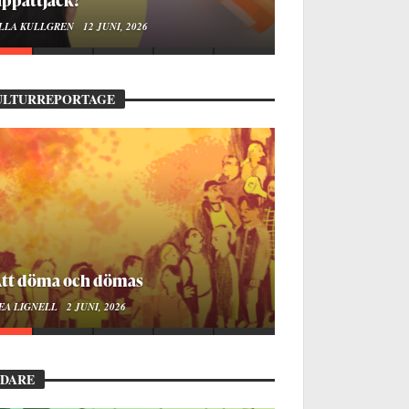
OA LINDROTH
10 JUNI, 2026
ULTURREPORTAGE
ellan ånger och ältande
EA LIGNELL
23 MARS, 2026
EDARE