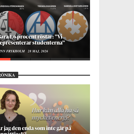
ur bygger man en Lundakarneval?
LISE RALSTON SAMUELSON
24 MAJ, 2026
RÖNIKA
å stadsbiblioteket hittar jag det
mänskliga