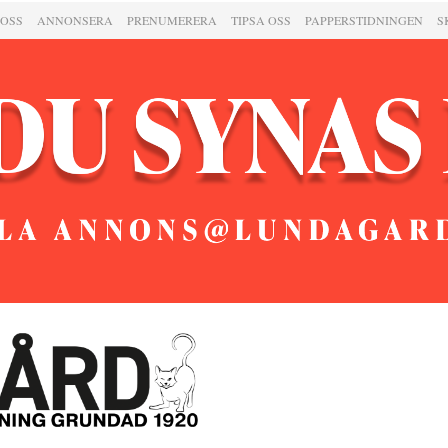
 OSS
ANNONSERA
PRENUMERERA
TIPSA OSS
PAPPERSTIDNINGEN
S