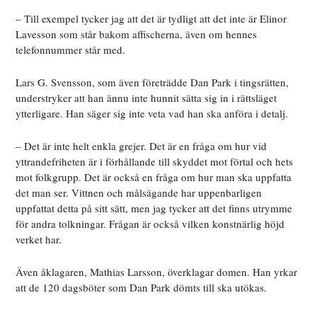
– Till exempel tycker jag att det är tydligt att det inte är Elinor
Lavesson som står bakom affischerna, även om hennes
telefonnummer står med.
Lars G. Svensson, som även företrädde Dan Park i tingsrätten,
understryker att han ännu inte hunnit sätta sig in i rättsläget
ytterligare. Han säger sig inte veta vad han ska anföra i detalj.
– Det är inte helt enkla grejer. Det är en fråga om hur vid
yttrandefriheten är i förhållande till skyddet mot förtal och hets
mot folkgrupp. Det är också en fråga om hur man ska uppfatta
det man ser. Vittnen och målsägande har uppenbarligen
uppfattat detta på sitt sätt, men jag tycker att det finns utrymme
för andra tolkningar. Frågan är också vilken konstnärlig höjd
verket har.
Även åklagaren, Mathias Larsson, överklagar domen. Han yrkar
att de 120 dagsböter som Dan Park dömts till ska utökas.