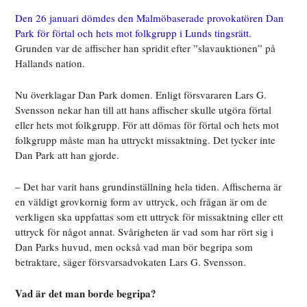
Den 26 januari dömdes den Malmöbaserade provokatören Dan
Park för förtal och hets mot folkgrupp i Lunds tingsrätt.
Grunden var de affischer han spridit efter ”slavauktionen” på
Hallands nation.
Nu överklagar Dan Park domen. Enligt försvararen Lars G.
Svensson nekar han till att hans affischer skulle utgöra förtal
eller hets mot folkgrupp. För att dömas för förtal och hets mot
folkgrupp måste man ha uttryckt missaktning. Det tycker inte
Dan Park att han gjorde.
– Det har varit hans grundinställning hela tiden. Affischerna är
en väldigt grovkornig form av uttryck, och frågan är om de
verkligen ska uppfattas som ett uttryck för missaktning eller ett
uttryck för något annat. Svårigheten är vad som har rört sig i
Dan Parks huvud, men också vad man bör begripa som
betraktare, säger försvarsadvokaten Lars G. Svensson.
Vad är det man borde begripa?