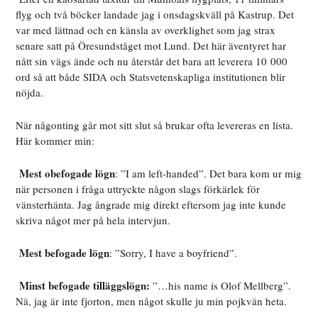
flyg och två böcker landade jag i onsdagskväll på Kastrup. Det
var med lättnad och en känsla av overklighet som jag strax
senare satt på Öresundståget mot Lund. Det här äventyret har
nått sin vägs ände och nu återstår det bara att leverera 10 000
ord så att både SIDA och Statsvetenskapliga institutionen blir
nöjda.
När någonting går mot sitt slut så brukar ofta levereras en lista.
Här kommer min:
Mest obefogade lögn
: ”I am left-handed”. Det bara kom ur mig
när personen i fråga uttryckte någon slags förkärlek för
vänsterhänta. Jag ångrade mig direkt eftersom jag inte kunde
skriva något mer på hela intervjun.
Mest befogade lögn
: ”Sorry, I have a boyfriend”.
Minst befogade tilläggslögn:
”…his name is Olof Mellberg”.
Nä, jag är inte fjorton, men något skulle ju min pojkvän heta.