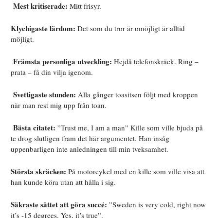
Mest kritiserade:
Mitt frisyr.
Klychigaste lärdom:
Det som du tror är omöjligt är alltid
möjligt.
Främsta personliga utveckling:
Hejdå telefonskräck. Ring –
prata – få din vilja igenom.
Svettigaste stunden:
Alla gånger toasitsen följt med kroppen
när man rest mig upp från toan.
Bästa citatet:
”Trust me, I am a man” Kille som ville bjuda på
te drog slutligen fram det här argumentet. Han insåg
uppenbarligen inte anledningen till min tveksamhet.
Största skräcken:
På motorcykel med en kille som ville visa att
han kunde köra utan att hålla i sig.
Säkraste sättet att göra succé:
”Sweden is very cold, right now
it’s -15 degrees. Yes, it’s true”.