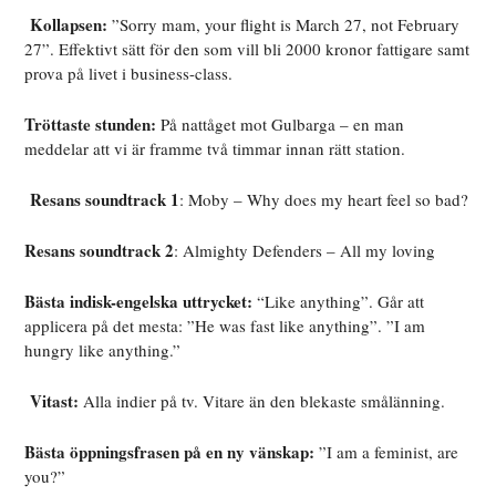
Kollapsen:
”Sorry mam, your flight is March 27, not February
27”. Effektivt sätt för den som vill bli 2000 kronor fattigare samt
prova på livet i business-class.
Tröttaste stunden:
På nattåget mot Gulbarga – en man
meddelar att vi är framme två timmar innan rätt station.
Resans soundtrack 1
: Moby – Why does my heart feel so bad?
Resans soundtrack 2
: Almighty Defenders – All my loving
Bästa indisk-engelska uttrycket:
“Like anything”. Går att
applicera på det mesta: ”He was fast like anything”. ”I am
hungry like anything.”
Vitast:
Alla indier på tv. Vitare än den blekaste smålänning.
Bästa öppningsfrasen på en ny vänskap:
”I am a feminist, are
you?”