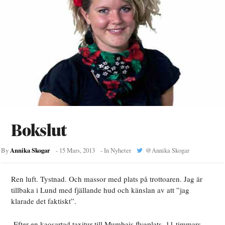
Bokslut
Annika Skogar
By
-
15 Mars, 2013
- In
Nyheter
@
Annika Skogar
Ren luft. Tystnad. Och massor med plats på trottoaren. Jag är
tillbaka i Lund med fjällande hud och känslan av att ”jag
klarade det faktiskt”.
Efter en kaosartad taxitur till Mumbais flygplats, 11 timmars