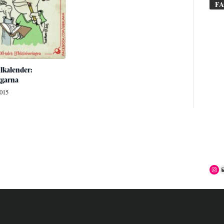
F
lkalender:
ggarna
2015