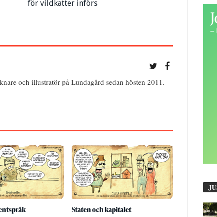
för vildkatter införs
cknare och illustratör på Lundagård sedan hösten 2011.
JU
dentspråk
Staten och kapitalet