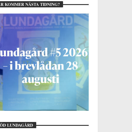
R KOMMER NÄSTA TIDNING?
TÖD LUNDAGÅRD