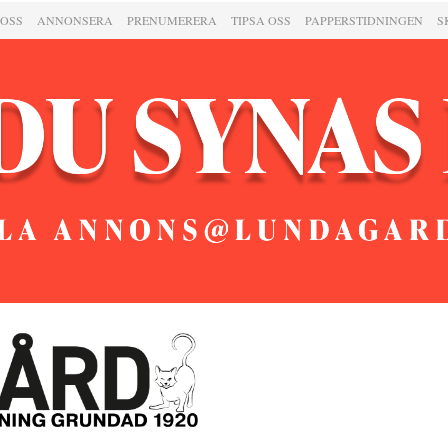
 OSS
ANNONSERA
PRENUMERERA
TIPSA OSS
PAPPERSTIDNINGEN
S