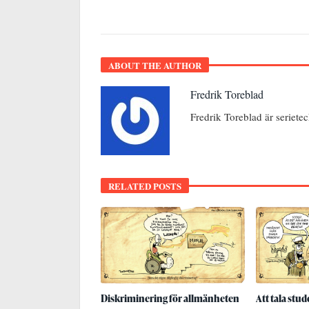
ABOUT THE AUTHOR
Fredrik Toreblad
Fredrik Toreblad är seriete
RELATED POSTS
Diskriminering för allmänheten
Att tala stu