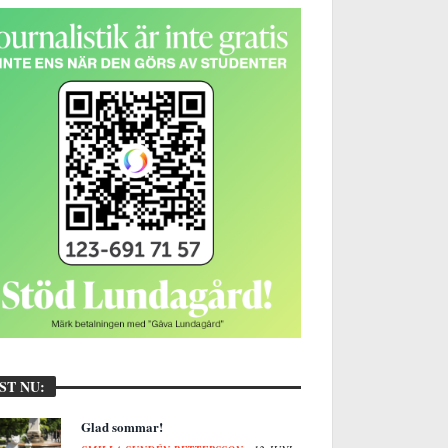
ST NU:
Glad sommar!