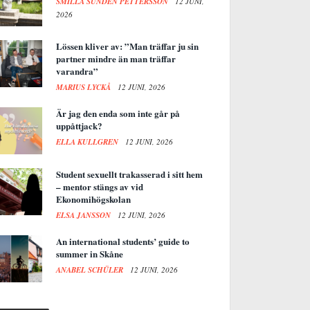
SMILLA SUNDÉN PETTERSSON
12 JUNI,
2026
Lössen kliver av: ”Man träffar ju sin
partner mindre än man träffar
varandra”
MARIUS LYCKÅ
12 JUNI, 2026
Är jag den enda som inte går på
uppåttjack?
ELLA KULLGREN
12 JUNI, 2026
Student sexuellt trakasserad i sitt hem
– mentor stängs av vid
Ekonomihögskolan
ELSA JANSSON
12 JUNI, 2026
An international students’ guide to
summer in Skåne
ANABEL SCHÜLER
12 JUNI, 2026