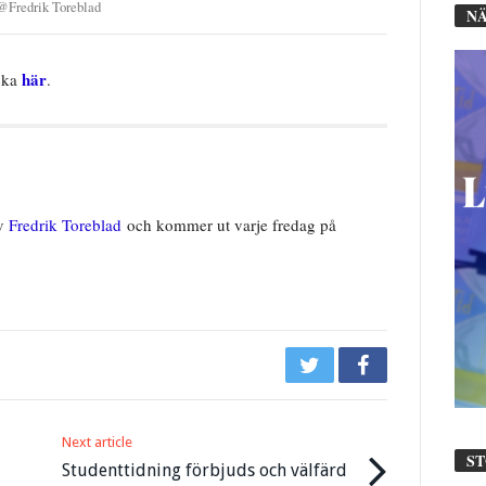
@
Fredrik Toreblad
NÄ
här
icka
.
av
Fredrik Toreblad
och kommer ut varje fredag på
Next article
S
Studenttidning förbjuds och välfärd