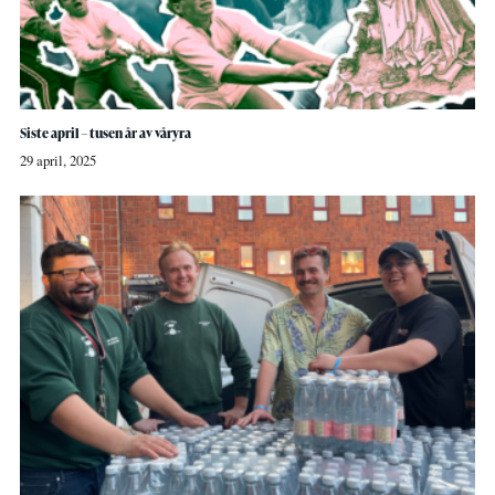
Siste april – tusen år av våryra
29 april, 2025