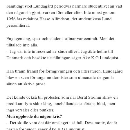
Samtidigt stod Lundagård periodvis närmare studentlivet än vad
den någonsin gjort, varken före eller efter. Inte minst genom
1956 års redaktör Hasse Alfredson, det studentikosa Lund
personifierat.
Engagemang, spex och student- aftnar var centralt. Men det
tilltalade inte alla.
– Jag var inte intresserad av studentlivet. Jag åkte hellre till
Danmark och besökte utställningar, säger Åke K G Lundquist.
Han brann främst för formgivningen och litteraturen. Lundagård
blev en scen för unga modernister som utmanade de gamla
sätten att skriva prosa.
Det kunde också bli protester, som när Bertil Ströhm skrev en
predikan, fyra sidor lång, innehållandes smärtans blod, men
inga versaler eller punkter.
Men upplevde du någon kris?
– Det skulle vara det där omslaget i så fall. Dess motiv, det är
nästan förbjudet, säger Åke K G Lundquist.