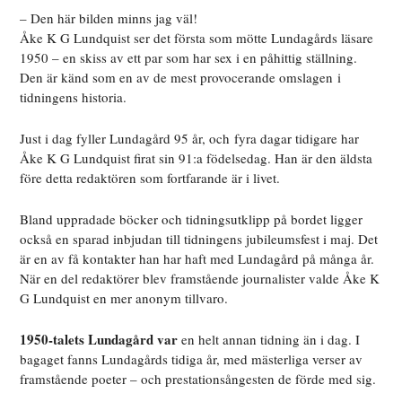
– Den här bilden minns jag väl!
Åke K G Lundquist ser det första som mötte Lundagårds läsare
1950 – en skiss av ett par som har sex i en påhittig ställning.
Den är känd som en av de mest provocerande omslagen i
tidningens historia.
Just i dag fyller Lundagård 95 år, och fyra dagar tidigare har
Åke K G Lundquist firat sin 91:a födelsedag. Han är den äldsta
före detta redaktören som fortfarande är i livet.
Bland uppradade böcker och tidningsutklipp på bordet ligger
också en sparad inbjudan till tidningens jubileumsfest i maj. Det
är en av få kontakter han har haft med Lundagård på många år.
När en del redaktörer blev framstående journalister valde Åke K
G Lundquist en mer anonym tillvaro.
1950-talets Lundagård var
en helt annan tidning än i dag. I
bagaget fanns Lundagårds tidiga år, med mästerliga verser av
framstående poeter – och prestationsångesten de förde med sig.