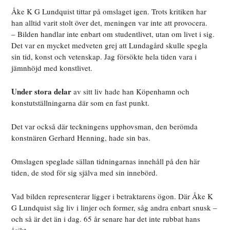
Åke K G Lundquist tittar på omslaget igen. Trots kritiken har
han alltid varit stolt över det, meningen var inte att provocera.
– Bilden handlar inte enbart om studentlivet, utan om livet i sig.
Det var en mycket medveten grej att Lundagård skulle spegla
sin tid, konst och vetenskap. Jag försökte hela tiden vara i
jämnhöjd med konstlivet.
Under stora delar
av sitt liv hade han Köpenhamn och
konstutställningarna där som en fast punkt.
Det var också där teckningens upphovsman, den berömda
konstnären Gerhard Henning, hade sin bas.
Omslagen speglade sällan tidningarnas innehåll på den här
tiden, de stod för sig själva med sin innebörd.
Vad bilden representerar ligger i betraktarens ögon. Där Åke K
G Lundquist såg liv i linjer och former, såg andra enbart snusk –
och så är det än i dag. 65 år senare har det inte rubbat hans