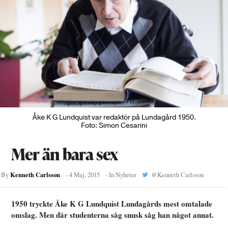
Åke K G Lundquist var redaktör på Lundagård 1950.
Foto: Simon Cesarini
Mer än bara sex
Kenneth Carlsson
By
-
4 Maj, 2015
- In
Nyheter
@
Kenneth Carlsson
1950 tryckte Åke K G Lundquist Lundagårds mest omtalade
omslag. Men där studenterna såg snusk såg han något annat.