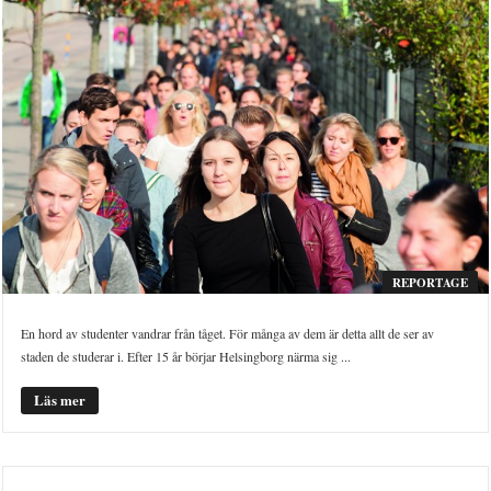
REPORTAGE
En hord av studenter vandrar från tåget. För många av dem är detta allt de ser av
staden de studerar i. Efter 15 år börjar Helsingborg närma sig ...
Läs mer