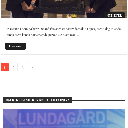
NYHETER
En mumie i domkyrkan? Det må låta som ett sämre försök till spex, men i dag inledde
Lunds mest kända balsamerade person sin sista resa. ...
Läs mer
1
2
3
NÄR KOMMER NÄSTA TIDNING?