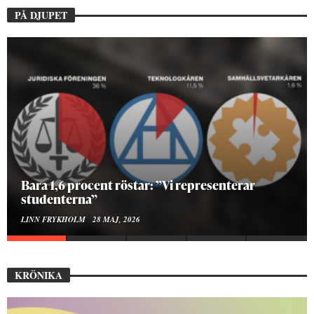
PÅ DJUPET
Hur bygger man en Lundakarneval?
ELISE RALSTON SAMUELSON
24 MAJ, 2026
KRÖNIKA