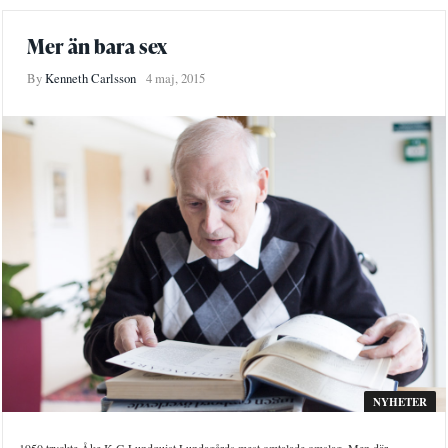
Mer än bara sex
By
Kenneth Carlsson
4 maj, 2015
NYHETER
1950 tryckte Åke K G Lundquist Lundagårds mest omtalade omslag. Men där