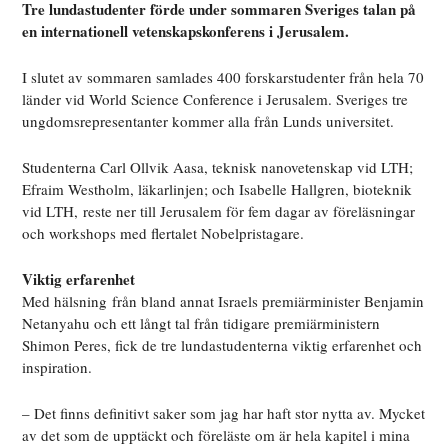
Tre lundastudenter förde under sommaren Sveriges talan på
en internationell vetenskapskonferens i Jerusalem.
I slutet av sommaren samlades 400 forskarstudenter från hela 70
länder vid World Science Conference i Jerusalem. Sveriges tre
ungdomsrepresentanter kommer alla från Lunds universitet.
Studenterna Carl Ollvik Aasa, teknisk nanovetenskap vid LTH;
Efraim Westholm, läkarlinjen; och Isabelle Hallgren, bioteknik
vid LTH, reste ner till Jerusalem för fem dagar av föreläsningar
och workshops med flertalet Nobelpristagare.
Viktig erfarenhet
Med hälsning från bland annat Israels premiärminister Benjamin
Netanyahu och ett långt tal från tidigare premiärministern
Shimon Peres, f
ick de tre lundastudenterna viktig erfarenhet och
inspiration.
– Det finns definitivt saker som jag har haft stor nytta av. Mycket
av det som de upptäckt och föreläste om är hela kapitel i mina