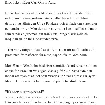
läroböcker, säger Carl Ollvik Aasa.
De tre lundastudenterna blev handplockade till konferensen
redan innan deras universitetetsstudier hade börjat. Trion
deltog i utställningen Unga Forskare och tävlade om stipendier
och andra priser. Men den största vinsten kom i stället månader
senare när en jurymedlem från utställningen skickade en
inbjudan till de tre lundastudenterna.
– Det var väldigt kul att åka till Jerusalem för att få träffa och
prata med framstående forskare, säger Efraim Westholm.
Men Efraim Westholm beskriver samtidigt konferensen som en
chans för Israel att verkligen visa sig från sin bästa sida och
menar att mycket av det som visades upp var i direkt PR-syfte.
Men det verkar ändå ha imponerat på de tre studenterna.
”Känner mig inspirerad”
Via workshops med såväl framstående som lovande akademiker
från över hela världen har de tre fått med sig ny erfarenhet och