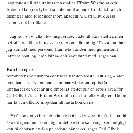
inspiration till sina universitetsstudier. Efraim Westholm och
Isabelle Hallgren lyfter fram det motiverande i att få träffa och
diskutera med förebilder inom akademin. Carl Ollvik Aasa
stämmer in i kritiken:
– Jag tror att vi alla blev inspirerade, både till våra studier, men
också bara till att lära oss lite mer om allt möjligt! Dessutom har
jag kontakt med personer från hela världen med gemensamt
intresse som jag lärde känna och knöt band med, säger han.
Kan bli repris
Sommarens vetenskapskonferens var den första i sitt slag – men
inte den sista. Kommande sommar väntas en repris för
upplägget och det är inte omöjligt att det blir en repris även för
Carl Ollvik Aasa, Efraim Westholm och Isabelle Hallgren. De tre
har fått en officiös inbjudan till nästa konferens.
–
Vi får se om vi ber inbjuda nästa år – det vore förstås kul att få
åka dit igen, men samtidigt är det bäst om så många som möjligt
kan få chansen att åka på sådana här saker
, säger Carl Ollvik