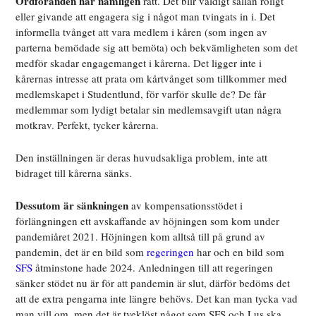
Ordföranden har nämligen
rätt. Det blir väldigt sällan roligt
eller givande att engagera sig i något man tvingats in i. Det
informella tvånget att vara medlem i kåren (som ingen av
parterna bemödade sig att bemöta) och bekvämligheten som det
medför skadar engagemanget i kårerna. Det ligger inte i
kårernas intresse att prata om kårtvånget som tillkommer med
medlemskapet i Studentlund, för varför skulle de? De får
medlemmar som lydigt betalar sin medlemsavgift utan några
motkrav. Perfekt, tycker kårerna.
Den inställningen är deras huvudsakliga problem, inte att
bidraget till kårerna sänks.
Dessutom är sänkningen
av kompensationsstödet i
förlängningen ett avskaffande av höjningen som kom under
pandemiåret 2021. Höjningen kom alltså till på grund av
pandemin, det är en bild som
regeringen
har och en bild som
SFS
åtminstone hade 2024. Anledningen till att regeringen
sänker stödet nu är för att pandemin är slut, därför bedöms det
att de extra pengarna inte längre behövs. Det kan man tycka vad
man vill om, men det är tveklöst något som SFS och Lus ska