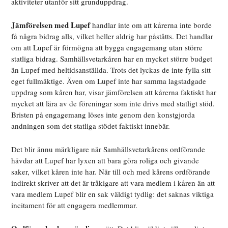
aktiviteter utanför sitt grunduppdrag.
Jämförelsen med Lupef
handlar inte om att kårerna inte borde
få några bidrag alls, vilket heller aldrig har påståtts. Det handlar
om att Lupef är förmögna att bygga engagemang utan större
statliga bidrag. Samhällsvetarkåren har en mycket större budget
än Lupef med heltidsanställda. Trots det lyckas de inte fylla sitt
eget fullmäktige. Även om Lupef inte har samma lagstadgade
uppdrag som kåren har, visar jämförelsen att kårerna faktiskt har
mycket att lära av de föreningar som inte drivs med statligt stöd.
Bristen på engagemang löses inte genom den konstgjorda
andningen som det statliga stödet faktiskt innebär.
Det blir ännu märkligare när Samhällsvetarkårens ordförande
hävdar att Lupef har lyxen att bara göra roliga och givande
saker, vilket kåren inte har. När till och med kårens ordförande
indirekt skriver att det är tråkigare att vara medlem i kåren än att
vara medlem Lupef blir en sak väldigt tydlig: det saknas viktiga
incitament för att engagera medlemmar.