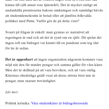
känna till (allt annat vore tjänstefel). Det är mycket oärligt att
undanhålla premisserna bakom sänkningen och samtidigt hävda
att studentdemokratin är hotad eller att jämföra folkvalda
politiker med Putin. Varför gör de på detta viset?
Svaret på frågan är enkelt: man gynnas av narrativet att
regeringen är ond och att det är synd om en själv. Då spelar det
ingen roll om bidraget var knutet till en pandemi som tog slut
för tre år sedan.
Det är uppenbart
att ingen organisation någonsin kommer vara
nöjd när den får mindre pengar och samma gäller för våra kårer.
Men det är skillnad på att vara besviken, och att vara oärlig.
Kårernas ohederliga gnäll visar att deras största brist inte är
pengar, utan snarare trovärdighet.
Läs mer:
Politisk krönika:
Våra studentkårer är bidragsberoende