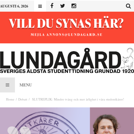
AUGUSTI 6, 2026
MENU
Home
Debatt
SLUTREPLIK: Mindre tvång och mer ärlighet i våra studentkårer!