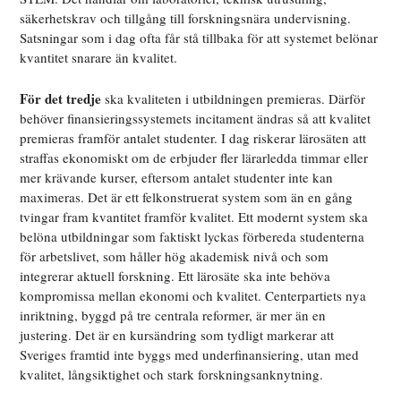
säkerhetskrav och tillgång till forskningsnära undervisning.
Satsningar som i dag ofta får stå tillbaka för att systemet belönar
kvantitet snarare än kvalitet.
För det tredje
ska kvaliteten i utbildningen premieras. Därför
behöver finansieringssystemets incitament ändras så att kvalitet
premieras framför antalet studenter. I dag riskerar lärosäten att
straffas ekonomiskt om de erbjuder fler lärarledda timmar eller
mer krävande kurser, eftersom antalet studenter inte kan
maximeras. Det är ett felkonstruerat system som än en gång
tvingar fram kvantitet framför kvalitet. Ett modernt system ska
belöna utbildningar som faktiskt lyckas förbereda studenterna
för arbetslivet, som håller hög akademisk nivå och som
integrerar aktuell forskning. Ett lärosäte ska inte behöva
kompromissa mellan ekonomi och kvalitet. Centerpartiets nya
inriktning, byggd på tre centrala reformer, är mer än en
justering. Det är en kursändring som tydligt markerar att
Sveriges framtid inte byggs med underfinansiering, utan med
kvalitet, långsiktighet och stark forskningsanknytning.