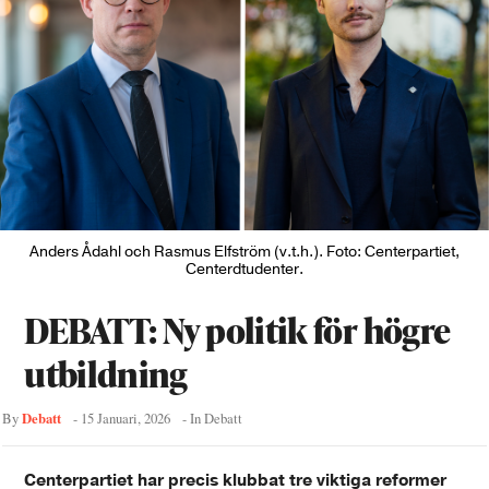
Anders Ådahl och Rasmus Elfström (v.t.h.). Foto: Centerpartiet,
Centerdtudenter.
DEBATT: Ny politik för högre
utbildning
Debatt
By
-
15 Januari, 2026
- In
Debatt
Centerpartiet har precis klubbat tre viktiga reformer