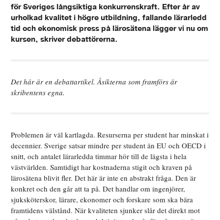
för Sveriges långsiktiga konkurrenskraft. Efter år av
urholkad kvalitet i högre utbildning, fallande lärarledd
tid och ekonomisk press på lärosätena lägger vi nu om
kursen, skriver debattörerna.
Det här är en debattartikel. Åsikterna som framförs är
skribentens egna.
Problemen är väl kartlagda. Resurserna per student har minskat i
decennier. Sverige satsar mindre per student än EU och OECD i
snitt, och antalet lärarledda timmar hör till de lägsta i hela
västvärlden. Samtidigt har kostnaderna stigit och kraven på
lärosätena blivit fler. Det här är inte en abstrakt fråga. Den är
konkret och den går att ta på. Det handlar om ingenjörer,
sjuksköterskor, lärare, ekonomer och forskare som ska bära
framtidens välstånd. När kvaliteten sjunker slår det direkt mot