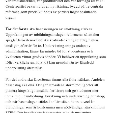
vår arbetsmarknad, vår produktivitet och vår förmåga att växa.
Centerpartiet pekar nu ut en ny riktning, byggd på tre centrala
reformer, som precis klubbats av partiets högst beslutande
organ:
För det första
ska finansieringen av utbildning stärkas.
Uppräkningen av utbildningsanslagen reformeras så att den
speglar lärosätenas faktiska kostnadsökningar. I dag halkar
anslagen efter år för år. Undervisning trängs undan av
administration, lärare får mindre tid för studenterna och
kvaliteten vittrar gradvis sönder. Vi behöver en uppräkning som
följer verkligheten, först då kan grundnivån av lärarledd
undervisning återställas.
För det andra
ska lärosätenas finansiella frihet stärkas. Andelen
basanslag ska öka. Det ger lärosätena större möjligheter att
planera långsiktigt, anställa fler lärare och ge studenter mer
individuell handledning. Forskning och undervisning hör ihop,
och när basanslagen stärks kan lärosäten bättre utveckla
utbildningar som är kostsamma men nödvändiga, särskilt inom
STEM. Det handlar om laboratorier, teknisk utrustning,