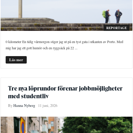
REPORTAGE
0 kilometer En tidig vårmorgon stiger jag ut på en tyst gata i utkanten av Porto. Med
mig har jag ett gott humör och en ryggsäck på 22 ...
Läs mer
Tre nya löprundor förenar jobbmöjligheter
med studentliv
By
Hanna Nyberg
11 juni, 2026