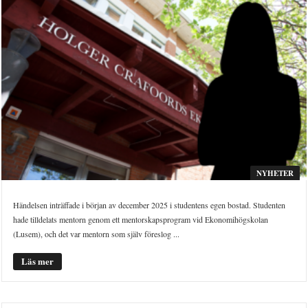
NYHETER
Händelsen inträffade i början av december 2025 i studentens egen bostad. Studenten
hade tilldelats mentorn genom ett mentorskapsprogram vid Ekonomihögskolan
(Lusem), och det var mentorn som själv föreslog ...
Läs mer