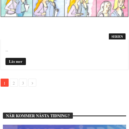
SERIEN
...
Läs mer
1
2
3
NÄR KOMMER NÄSTA TIDNING?