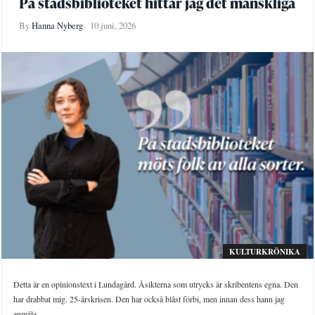
På stadsbiblioteket hittar jag det mänskliga
By
Hanna Nyberg
10 juni, 2026
KULTURKRÖNIKA
Detta är en opinionstext i Lundagård. Åsikterna som utrycks är skribentens egna. Den
har drabbat mig. 25-årskrisen. Den har också blåst förbi, men innan dess hann jag
anmäla ...