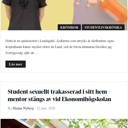
KRÖNIKOR
STUDENTLIVSKRÖNIKA
Detta är en opinionstext i Lundagård. Åsikterna som utrycks är skribentens egna.
Köpenhamn känns mycket större än Lund, och de första timmarna försöker jag
övertyga mig själv att ...
Läs mer
Student sexuellt trakasserad i sitt hem –
mentor stängs av vid Ekonomihögskolan
By
Hanna Nyberg
12 juni, 2026