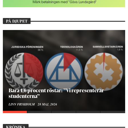
PÅ DJUPET
Hur bygger man en Lundakarneval?
ELISE RALSTON SAMUELSON
24 MAJ, 2026
KRÖNIKA