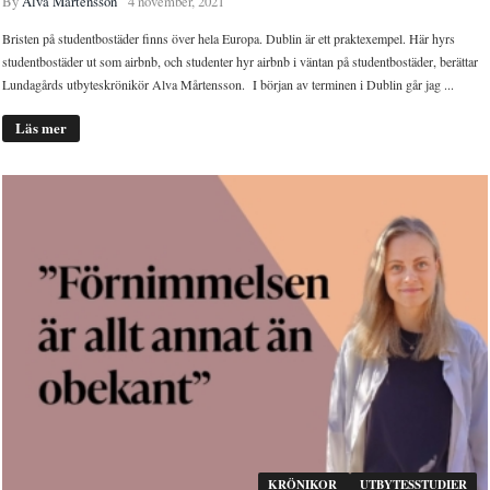
By
Alva Mårtensson
4 november, 2021
Bristen på studentbostäder finns över hela Europa. Dublin är ett praktexempel. Här hyrs
studentbostäder ut som airbnb, och studenter hyr airbnb i väntan på studentbostäder, berättar
Lundagårds utbyteskrönikör Alva Mårtensson. I början av terminen i Dublin går jag ...
Läs mer
KRÖNIKOR
UTBYTESSTUDIER