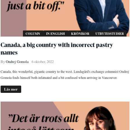
COLUMN
IN ENGLISH
KRÖNIKOR
UTBYTESSTUDIER
Canada, a big country with incorrect pastry
names
By
Ondrej Gomola
6 oktober, 2022
Canada, this wonderful, gigantic country to the west. Lundagård's exchange columnist Ondrej
Gomola finds himself both infatuated and a bit confused when arriving in Vancouver.
Läs mer