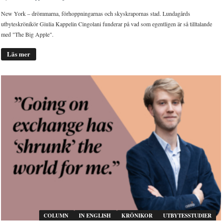
New York – drömmarna, förhoppningarnas och skyskrapornas stad. Lundagårds
utbyteskrönikör Giulia Kappelin Cingolani funderar på vad som egentligen är så tilltalande
med "The Big Apple".
Läs mer
COLUMN
IN ENGLISH
KRÖNIKOR
UTBYTESSTUDIER