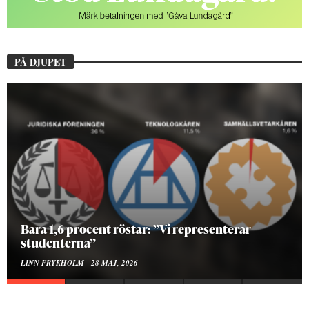
PÅ DJUPET
Hur bygger man en Lundakarneval?
ELISE RALSTON SAMUELSON
24 MAJ, 2026