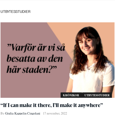
UTBYTESSTUDIER
KRÖNIKOR
UTBYTESSTUDIER
“If I can make it there, I’ll make it anywhere”
By
Giulia Kappelin Cingolani
17 november, 2022