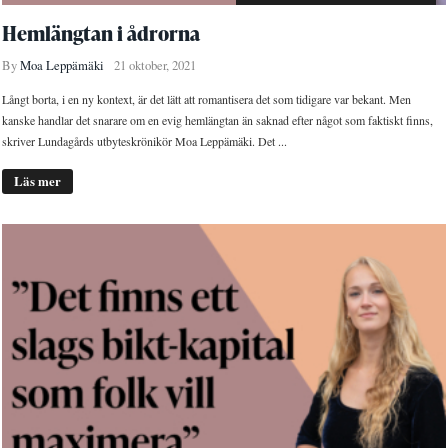
Hemlängtan i ådrorna
By
Moa Leppämäki
21 oktober, 2021
Långt borta, i en ny kontext, är det lätt att romantisera det som tidigare var bekant. Men
kanske handlar det snarare om en evig hemlängtan än saknad efter något som faktiskt finns,
skriver Lundagårds utbyteskrönikör Moa Leppämäki. Det ...
Läs mer