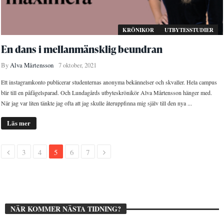
KRÖNIKOR
UTBYTESSTUDIER
En dans i mellanmänsklig beundran
By
Alva Mårtensson
7 oktober, 2021
Ett instagramkonto publicerar studenternas anonyma bekännelser och skvaller. Hela campus
blir till en påfågelsparad. Och Lundagårds utbyteskrönikör Alva Mårtensson hänger med.
När jag var liten tänkte jag ofta att jag skulle återuppfinna mig själv till den nya ...
Läs mer
3
4
5
6
7
NÄR KOMMER NÄSTA TIDNING?