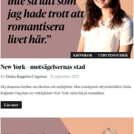
KRÖNIKOR
UTBYTESSTUDIER
New York – motsägelsernas stad
By
Giulia Kappelin Cingolani
22 september, 2022
Skyskraporna berättar om rikedom och möjligheter. Men Lundagårds utbyteskrönikör Giulia
Kappelin Cingolani ser verklighetens New York sticka hål på romantiken.
Läs mer