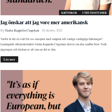
KRÖNIKOR
UTBYTESSTUDIER
Jag önskar att jag vore mer amerikansk
By
Giulia Kappelin Cingolani
20 oktober, 2022
Varför är det så svårt för oss européer med småprat och vanliga vardagliga hälsningar?
Lundagårds utbyteskrönikör Giulia Kappelin Cingolani skriver om den snabba New York-
jargongen och önskan av att vara en del av den.
Läs mer