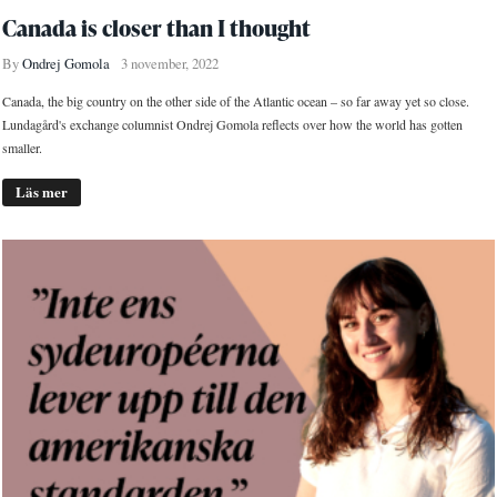
Canada is closer than I thought
By
Ondrej Gomola
3 november, 2022
Canada, the big country on the other side of the Atlantic ocean – so far away yet so close.
Lundagård's exchange columnist Ondrej Gomola reflects over how the world has gotten
smaller.
Läs mer