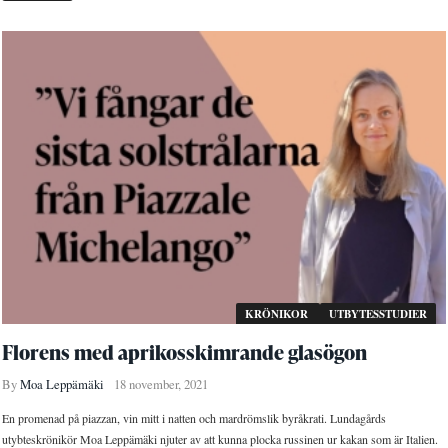
KRÖNIKOR
UTBYTESSTUDIER
Florens med aprikosskimrande glasögon
By
Moa Leppämäki
18 november, 2021
En promenad på piazzan, vin mitt i natten och mardrömslik byråkrati. Lundagårds
utybteskrönikör Moa Leppämäki njuter av att kunna plocka russinen ur kakan som är Italien.