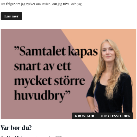
Du frågar om jag tycker om Italien, om jag trivs, och jag ...
Läs mer
KRÖNIKOR
UTBYTESSTUDIER
Var bor du?