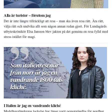
Alla är turister – förutom jag
Det är inte längre tillräckligt att resa – man ska även resa rätt. Äta rätt,
välja rätt och undvika allt som någon annan redan gjort. För Lundagårds
utbyteskrönikör Elsa Jansson blev jakten på det genuina en resa fylld med
stress istället för magi.
I Italien är jag en vandrande kliché
Medelhavsländernas lockelse har länge varit oemotståndlig för nordbor.