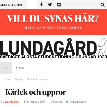
AUGUSTI 9, 2026
MENU
Home
Bildspel
Kärlek och uppror
Kärlek och uppror
Lundagård
By
-
1 November, 2007
- In
Bildspel
@
Lundagård