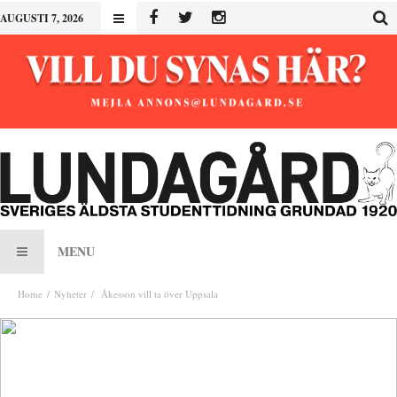
AUGUSTI 7, 2026
MENU
Home
Nyheter
Åkesson vill ta över Uppsala